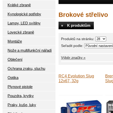
Krátké zbraně
Brokové střelivo
Kynologické potřeby
Lampy, LED svítilny
K produktům
Lovecké zbraně
Produktů na stránku:
Montáže
Seřadit podle:
Nože a multifunkční nářadí
Výběr značky »
Oblečení
Ochrana zraku, sluchu
RC4 Evolution Slug
Bre
Optika
12x67, 32g
Slug
Plynové pistole
Pouzdra, krytky
Praky, kuše, luky