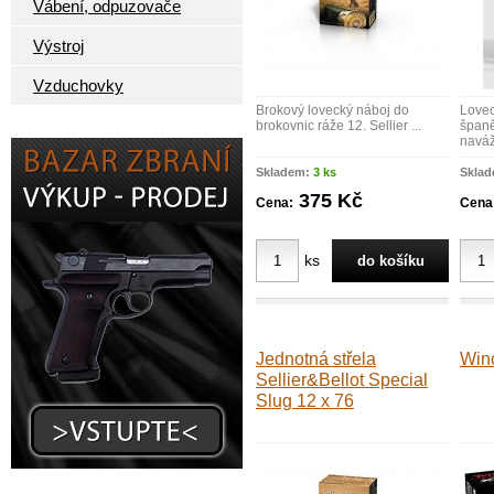
Vábení, odpuzovače
Výstroj
Vzduchovky
Brokový lovecký náboj do
Lovec
brokovnic ráže 12. Sellier ...
španě
naváž
Skladem:
3 ks
Skla
375 Kč
Cena:
Cena
ks
Jednotná střela
Win
Sellier&Bellot Special
Slug 12 x 76