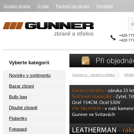
Úvodní strana
O nás
Partneři ve zbrani
Kontakty
zbraně a střelivo
+420 775
+420 777
Vyberte kategorii
Novinky v sortimentu
Gunner.cz - zbraně a střelivo
Střeliv
Bazar zbraní
Bulls bag
Dlouhé zbraně
Flobertky
Fotopasti