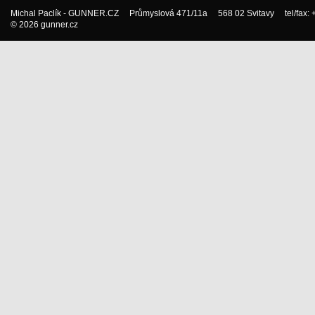
Michal Paclík - GUNNER.CZ Průmyslová 471/11a 568 02 Svitavy tel/fax:
© 2026 gunner.cz