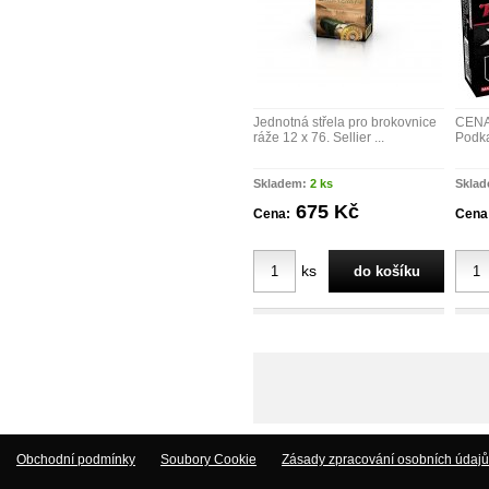
Jednotná střela pro brokovnice
CENA
ráže 12 x 76. Sellier ...
Podkal
Skladem:
2 ks
Skla
675 Kč
Cena:
Cena
ks
Obchodní podmínky
Soubory Cookie
Zásady zpracování osobních údajů