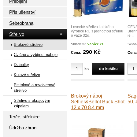
Přebíjení
Příslušenství
Sebeobrana
Lovecké střelivo italského
CENA
výrobce RC s jednotnou střelou
Brenn
Střelivo
o váze 32g.
je ...
Brokové střelivo
Skladem:
5 a více ks
Skla
290 Kč
Cena:
Cena
Cvičné a vybíjecí náboje
Diabolky
ks
Kulové střelivo
Pistolové a revolverové
střelivo
Brokový náboj
Sag
Střelivo s okrajovým
Sellier&Bellot Buck Shot
50, 
zápalem
12 x 70 8,4 mm
Terče, střelnice
Údržba zbraní