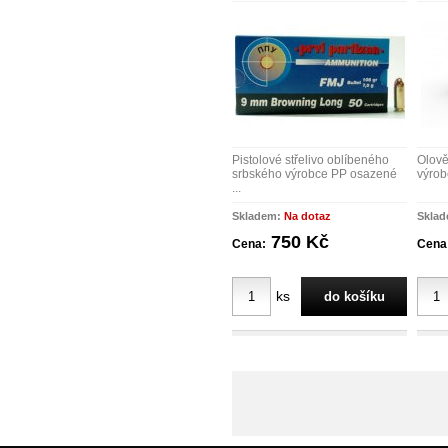
Pistolové střelivo oblíbeného
Olově
srbského výrobce PP osazené
výrobc
...
Skladem:
Na dotaz
Skla
750 Kč
Cena:
Cena
ks