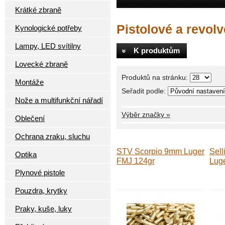
Krátké zbraně
Pistolové a revolv
Kynologické potřeby
Lampy, LED svítilny
K produktům
Lovecké zbraně
Produktů na stránku:
Montáže
Seřadit podle:
Nože a multifunkční nářadí
Výběr značky »
Oblečení
Ochrana zraku, sluchu
STV Scorpio 9mm Luger
Sell
Optika
FMJ 124gr
Lug
Plynové pistole
Pouzdra, krytky
Praky, kuše, luky