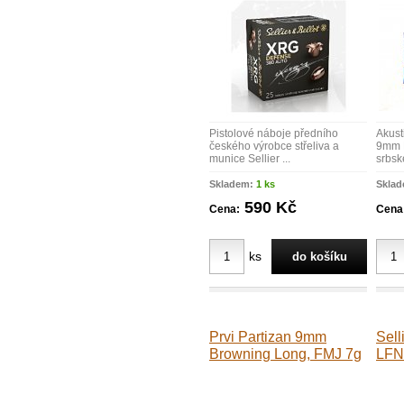
Pistolové náboje předního
Akusti
českého výrobce střeliva a
9mm 
munice Sellier ...
srbské
Skladem:
1 ks
Skla
590 Kč
Cena:
Cena
ks
Prvi Partizan 9mm
Sell
Browning Long, FMJ 7g
LFN