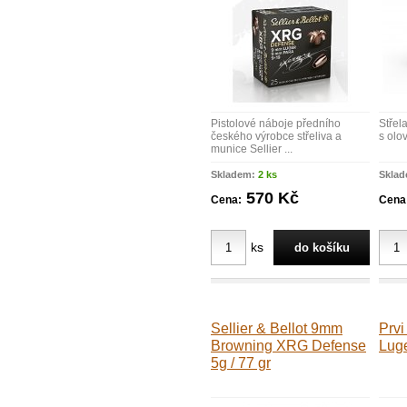
Pistolové náboje předního
Střel
českého výrobce střeliva a
s olo
munice Sellier ...
Skladem:
2 ks
Skla
570 Kč
Cena:
Cena
ks
Sellier & Bellot 9mm
Prvi
Browning XRG Defense
Lug
5g / 77 gr