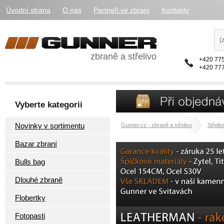
Úvodní strana
O nás
Partneři ve zbrani
Kontakty
zbraně a střelivo
+420 775
+420 777
Vyberte kategorii
Novinky v sortimentu
Gunner.cz - zbraně a střelivo
Střeliv
Bazar zbraní
Bulls bag
Dlouhé zbraně
Flobertky
Fotopasti