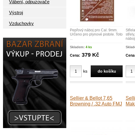
Vábení, odpuzovače
Výstroj
Vzduchovky
Pepřový náboj pro Cal. 9mm.
Střel
Určeno pro plynové pistole. Toto
střely
...
náboje
Skladem:
4 ks
Skla
379 Kč
Cena:
Cena
ks
Sellier & Bellot 7,65
Sell
Browning / .32 Auto FMJ
Mak