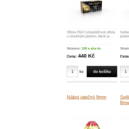
Střela FMJ Celoplášťová střela
Selli
s olověným jádrem, které je ...
pistol
Skladem:
100 a více ks
Skla
440 Kč
Cena:
Cena
ks
Náboj jatečný 9mm
Sell
Brow