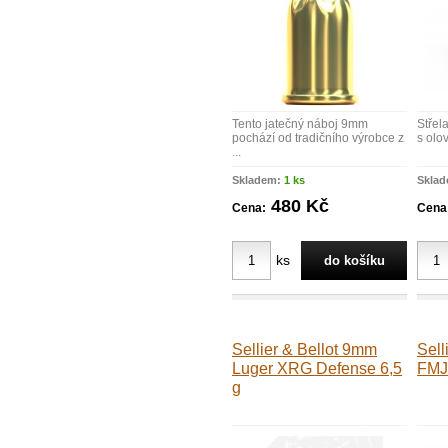
Tento jatečný náboj 9mm
Střel
pochází od tradičního výrobce z
s olo
...
Skladem:
1 ks
Skla
480 Kč
Cena:
Cena
ks
Sellier & Bellot 9mm
Sell
Luger XRG Defense 6,5
FMJ
g