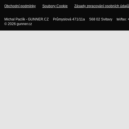
Obchodní podmínky
Soubory Cookie
Zásady zpracování osobních údajů
Michal Paclík - GUNNER.CZ Průmyslová 471/11a 568 02 Svitavy tel/fax:
© 2026 gunner.cz