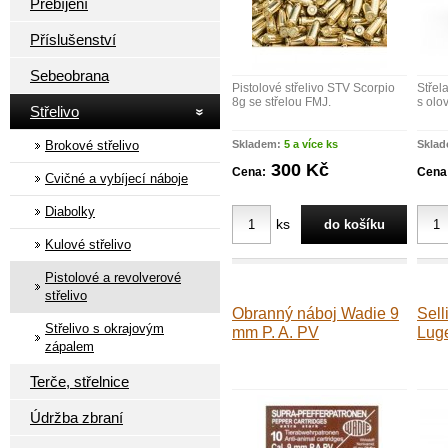
Přebíjení
Příslušenství
Sebeobrana
Pistolové střelivo STV Scorpio
Střel
8g se střelou FMJ.
s olo
Střelivo
Brokové střelivo
Skladem:
5 a více ks
Skla
300 Kč
Cena:
Cena
Cvičné a vybíjecí náboje
Diabolky
ks
Kulové střelivo
Pistolové a revolverové
střelivo
Obranný náboj Wadie 9
Sell
Střelivo s okrajovým
mm P. A. PV
Lug
zápalem
Terče, střelnice
Údržba zbraní