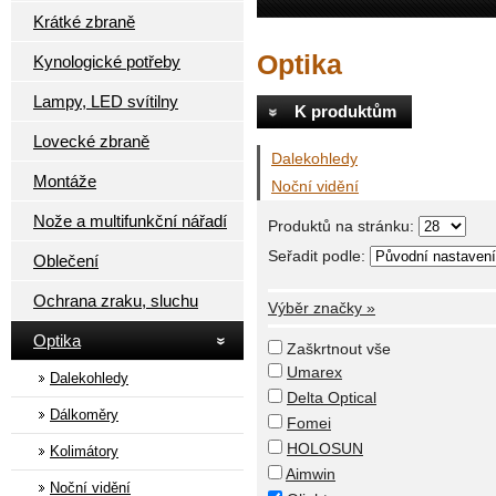
Krátké zbraně
Optika
Kynologické potřeby
Lampy, LED svítilny
K produktům
Lovecké zbraně
Dalekohledy
Montáže
Noční vidění
Nože a multifunkční nářadí
Produktů na stránku:
Seřadit podle:
Oblečení
Ochrana zraku, sluchu
Výběr značky »
Optika
Zaškrtnout vše
Umarex
Dalekohledy
Delta Optical
Dálkoměry
Fomei
HOLOSUN
Kolimátory
Aimwin
Noční vidění