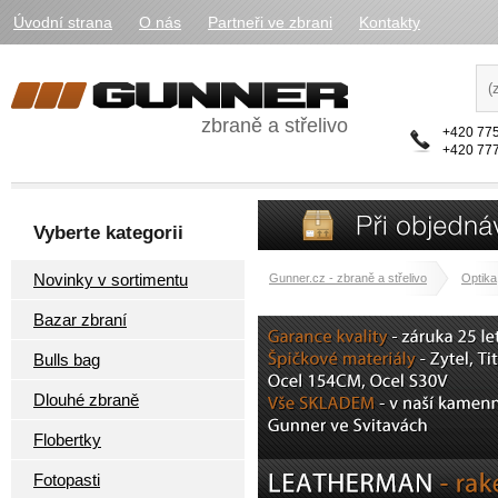
Úvodní strana
O nás
Partneři ve zbrani
Kontakty
zbraně a střelivo
+420 775
+420 777
Vyberte kategorii
Novinky v sortimentu
Gunner.cz - zbraně a střelivo
Optika
Bazar zbraní
Bulls bag
Dlouhé zbraně
Flobertky
Fotopasti