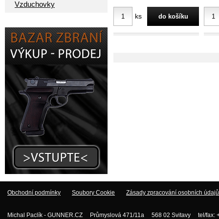
Vzduchovky
ks
Obchodní podmínky
Soubory Cookie
Zásady zpracování osobních údajů
Michal Paclík - GUNNER.CZ Průmyslová 471/11a 568 02 Svitavy tel/fax: