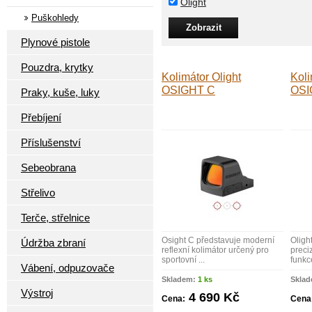
Olight
Puškohledy
Plynové pistole
Pouzdra, krytky
Kolimátor Olight
Koli
OSIGHT C
OSI
Praky, kuše, luky
Přebíjení
Příslušenství
Sebeobrana
Střelivo
Terče, střelnice
Osight C představuje moderní
Oligh
Údržba zbraní
reflexní kolimátor určený pro
preci
sportovní ...
funkce
Vábení, odpuzovače
Skladem:
1 ks
Skla
Výstroj
4 690 Kč
Cena:
Cena