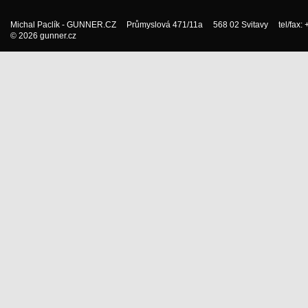
Michal Paclík - GUNNER.CZ Průmyslová 471/11a 568 02 Svitavy tel/fax:
© 2026 gunner.cz