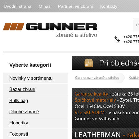
Úvodní strana
O nás
Partneři ve zbrani
Kontakty
zbraně a střelivo
+420 775
+420 777
Vyberte kategorii
Novinky v sortimentu
Gunner.cz - zbraně a střelivo
Krátké
Bazar zbraní
Bulls bag
Dlouhé zbraně
Flobertky
Fotopasti