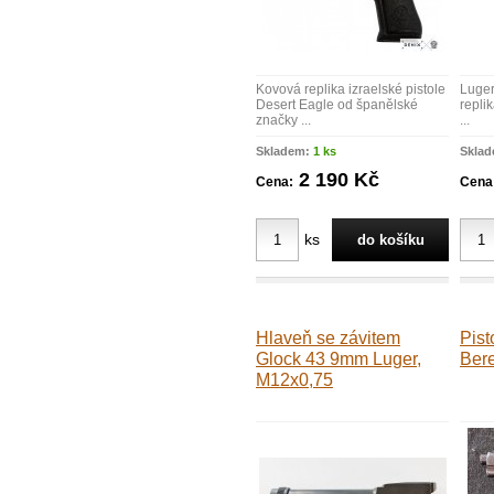
Kovová replika izraelské pistole
Luger
Desert Eagle od španělské
repli
značky ...
...
Skladem:
1 ks
Skla
2 190 Kč
Cena:
Cena
ks
Hlaveň se závitem
Pist
Glock 43 9mm Luger,
Bere
M12x0,75