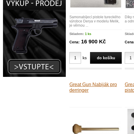
Samonabíjecí pistole tureckého
Díky 
výrobce Derya v modelu Melik,
a odn
je věrnou ...
Skladem:
1 ks
Skla
16 900 Kč
Cena:
Cena
ks
Great Gun Nabiják pro
Grea
derringer
pist