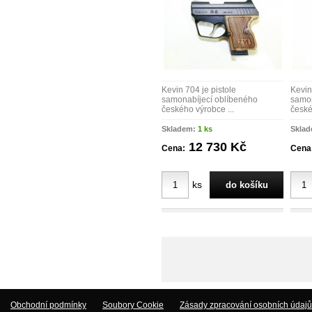
Kevin 704 je pistole
Kevin
samonabíjecí oblíbeného
samon
českého výrobce ...
české
Skladem:
1 ks
Skla
12 730 Kč
Cena:
Cena
ks
Obchodní podmínky
Soubory Cookie
Zásady zpracování osobních údajů