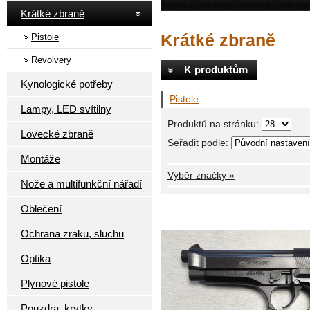
Krátké zbraně
Krátké zbraně
Pistole
Revolvery
K produktům
Kynologické potřeby
Pistole
Lampy, LED svítilny
Produktů na stránku:
Lovecké zbraně
Seřadit podle:
Montáže
Výběr značky »
Nože a multifunkční nářadí
Oblečení
Ochrana zraku, sluchu
Optika
Plynové pistole
Pouzdra, krytky