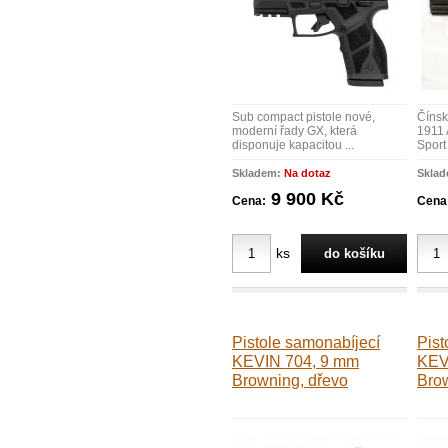
Sub compact pistole nové,
Čínsk
moderní řady GX, která
1911 
disponuje kapacitou ...
Sport 
Skladem:
Na dotaz
Skla
9 900 Kč
Cena:
Cena
ks
Pistole samonabíjecí
Pist
KEVIN 704, 9 mm
KEV
Browning, dřevo
Brow