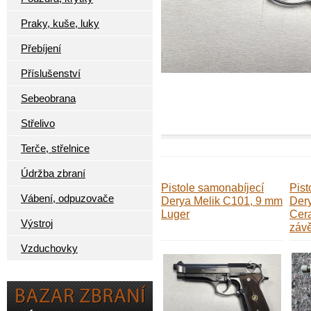
Praky, kuše, luky
Přebíjení
Příslušenství
Sebeobrana
Střelivo
Terče, střelnice
Údržba zbraní
Pistole samonabíjecí
Pist
Vábení, odpuzovače
Derya Melik C101, 9 mm
Der
Luger
Cera
Výstroj
záv
Vzduchovky