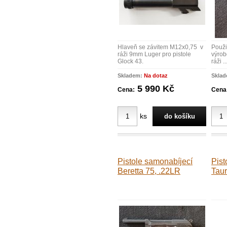
Hlaveň se závitem M12x0,75 v
Použi
ráži 9mm Luger pro pistole
výrob
Glock 43.
ráži ..
Skladem:
Na dotaz
Skla
5 990 Kč
Cena:
Cena
ks
Pistole samonabíjecí
Pist
Beretta 75, .22LR
Tau