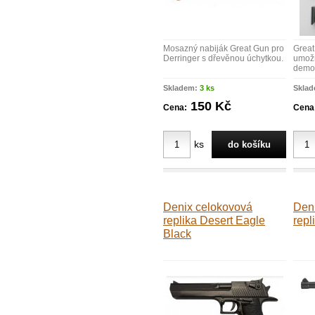
Mosazný nabiják Great Gun pro
Great
Derringer s dřevěnou úchytkou.
umožň
demon
Skladem:
3 ks
Skla
150 Kč
Cena:
Cena
ks
Denix celokovová
Den
replika Desert Eagle
repl
Black