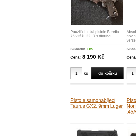
Použitá italská pistole Beretta
Absol
75 v ráži .22LR s dlouhou ...
novin
verze 
Skladem:
1 ks
Skla
8 190 Kč
Cena:
Cena
ks
Pistole samonabíjecí
Pist
Taurus GX2, 9mm Luger
Nori
.45