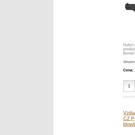
Nutný 
prodejn
Borner 
Sklade
Cena:
Vzdu
CZ P
blow