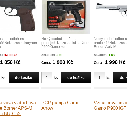
osobní odběr na
Nutný osobní odběr na
Nutný osobní odběr 
ě! Nelze zaslat kurýrem.
prodejně! Nelze zaslat kurýrem.
prodejně! Nelze zasla
 ...
P900 Gamo set ...
Ruger Mark IV ...
m:
Na dotaz
Skladem:
1 ks
Skladem:
1 ks
1 850 Kč
1 900 Kč
1 990 Kč
Cena:
Cena:
ks
ks
ks
kovová vzduchová
PCP pumpa Gamo
Vzduchová pisto
le Borner APS-M,
Arrow
Gamo P900 IGT 
m BB, Co2