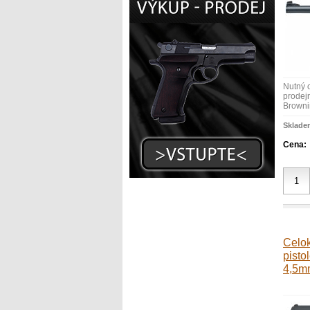
Nutný 
prodejn
Browni
Sklade
Cena:
Celo
pisto
4,5m