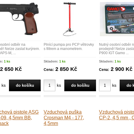
osobní odběr na
Plnící pumpa pro PCP větrovky
Nutný osobní odběr 
ě! Nelze zaslat kurýrem.
s filtrem a manometrem.
prodejně! Nelze zasla
APS-M, ...
P900 IGT Gamo ...
m:
1 ks
Skladem:
1 ks
Skladem:
1 ks
2 650 Kč
2 850 Kč
2 900 Kč
Cena:
Cena:
ks
ks
ks
chová pistole ASG
Vzduchová puška
Vzduchová pist
-09, 4,5mm BB,
Crosman M4 - 177,
CP-2, 4,5 mm ,
back
4,5mm