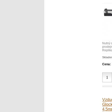
Nutný 
prodejn
Replika
Sklade
Cena:
Vzduc
Gloc
4,5m