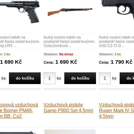
osobní odběr na
Nutný osobní odběr na
Nutný osobní odběr 
ě! Nelze zaslat kurýrem.
prodejně! Nelze zaslat kurýrem.
prodejně! Nelze zasla
ng URX ...
Vzduchovková ...
ASG CZ-75 D ...
m:
1 ks
Skladem:
Na dotaz
Skladem:
1 ks
1 690 Kč
1 690 Kč
1 790 Kč
Cena:
Cena:
ks
ks
ks
kovová vzduchová
Vzduchová pistole
Vzduchová pisto
le Borner PM49,
Gamo P900 Set 4,5mm
Ruger Mark IV Si
m BB, Co2
4,5mm