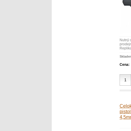
Nutný 
prodejn
Replika
Sklade
Cena:
Celo
pisto
4,5m