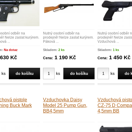
osobní odběr na
Nutný osobní odběr na
Nutný osobní odběr 
ě! Nelze zaslat kurýrem.
prodejně! Nelze zaslat kurýrem.
prodejně! Nelze zasla
ová ...
Páková ...
Vzduchová ...
m:
Na dotaz
Skladem:
2 ks
Skladem:
1 ks
630 Kč
1 190 Kč
1 450 Kč
Cena:
Cena:
ks
ks
ks
hová pistole
Vzduchovka Daisy
Vzduchová pist
ning Buck Mark
Model 25 Pump Gun,
CZ-75 D Compac
BB4,5mm
4,5mm BB