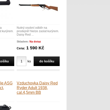
na
Nutný osobní odběr na
t kurýrem.
prodejně! Nelze zaslat kurýrem.
Daisy Red ...
Skladem:
Na dotaz
1 590 Kč
Cena:
ks
ole ASG
Vzduchovka Daisy Red
t,
Ryder Adult 1938,
cal.4,5mm BB