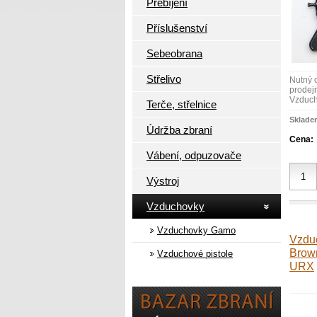
Přebíjení
Příslušenství
Sebeobrana
Střelivo
Nutný 
prodejn
Vzduch
Terče, střelnice
Sklade
Údržba zbraní
Cena:
Vábení, odpuzovače
Výstroj
Vzduchovky
Vzduchovky Gamo
Vzduc
Brow
Vzduchové pistole
URX