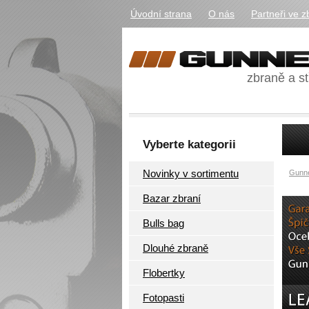
Úvodní strana
O nás
Partneři ve z
zbraně a st
Vyberte kategorii
Novinky v sortimentu
Gunne
Bazar zbraní
Bulls bag
Dlouhé zbraně
Flobertky
Fotopasti