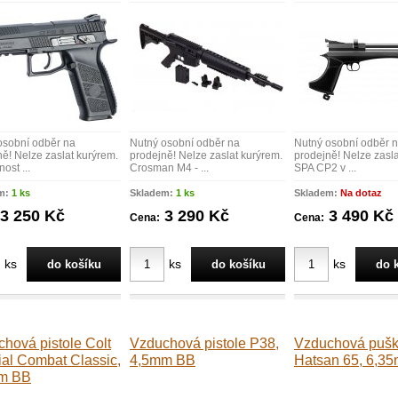
osobní odběr na
Nutný osobní odběr na
Nutný osobní odběr 
ě! Nelze zaslat kurýrem.
prodejně! Nelze zaslat kurýrem.
prodejně! Nelze zasla
ost ...
Crosman M4 - ...
SPA CP2 v ...
m:
1 ks
Skladem:
1 ks
Skladem:
Na dotaz
3 250 Kč
3 290 Kč
3 490 Kč
Cena:
Cena:
ks
ks
ks
hová pistole Colt
Vzduchová pistole P38,
Vzduchová puš
al Combat Classic,
4,5mm BB
Hatsan 65, 6,3
m BB