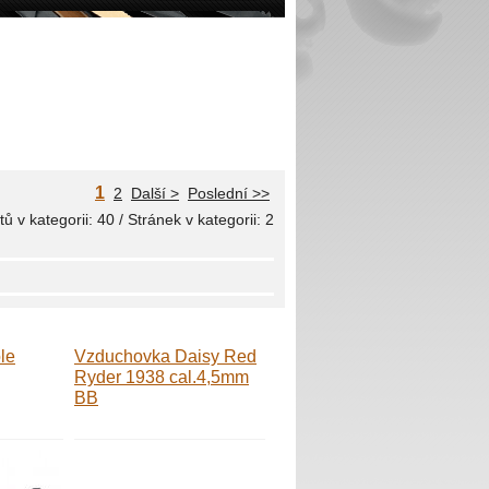
1
2
Další >
Poslední >>
ů v kategorii: 40 / Stránek v kategorii: 2
le
Vzduchovka Daisy Red
Ryder 1938 cal.4,5mm
BB