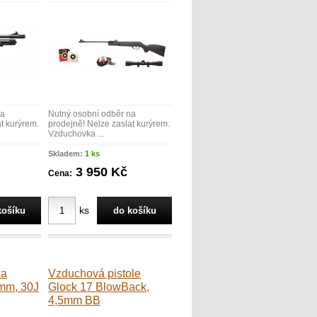
na
Nutný osobní odběr na
t kurýrem.
prodejně! Nelze zaslat kurýrem.
Vzduchovka ...
Skladem:
1 ks
3 950 Kč
Cena:
ks
ka
Vzduchová pistole
5mm, 30J
Glock 17 BlowBack,
4,5mm BB