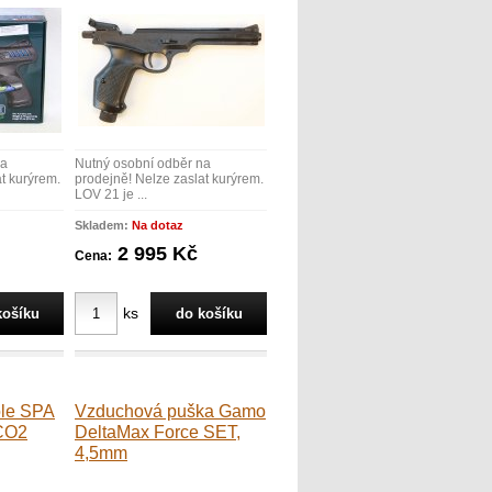
na
Nutný osobní odběr na
t kurýrem.
prodejně! Nelze zaslat kurýrem.
LOV 21 je ...
Skladem:
Na dotaz
2 995 Kč
Cena:
ks
ole SPA
Vzduchová puška Gamo
 CO2
DeltaMax Force SET,
4,5mm