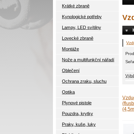
Krátké zbraně
Vz
Kynologické potřeby
Lampy, LED svítilny
Lovecké zbraně
Vzd
Montáže
Prod
Nože a multifunkční nářadí
Seřa
Oblečení
Výbě
Ochrana zraku, sluchu
Optika
Vzduc
Plynové pistole
(flus
(4,5
Pouzdra, krytky
Praky, kuše, luky