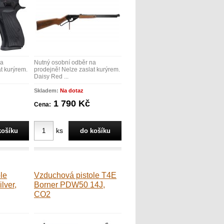
na
Nutný osobní odběr na
t kurýrem.
prodejně! Nelze zaslat kurýrem.
Daisy Red ...
Skladem:
Na dotaz
1 790 Kč
Cena:
ks
le
Vzduchová pistole T4E
lver,
Borner PDW50 14J,
CO2