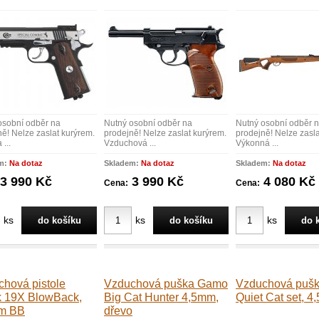
osobní odběr na
Nutný osobní odběr na
Nutný osobní odběr 
ě! Nelze zaslat kurýrem.
prodejně! Nelze zaslat kurýrem.
prodejně! Nelze zasla
 ...
Vzduchová ...
Výkonná ...
m:
Na dotaz
Skladem:
Na dotaz
Skladem:
Na dotaz
3 990 Kč
3 990 Kč
4 080 Kč
Cena:
Cena:
ks
ks
ks
hová pistole
Vzduchová puška Gamo
Vzduchová puš
k 19X BlowBack,
Big Cat Hunter 4,5mm,
Quiet Cat set, 4
m BB
dřevo