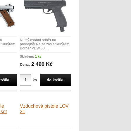
na
Nutný osobní odběr na
t kurýrem.
prodejně! Nelze zaslat kurýrem.
Borner PDW 50 ...
Skladem:
1 ks
2 490 Kč
Cena:
ks
le
Vzduchová pistole LOV
set
21