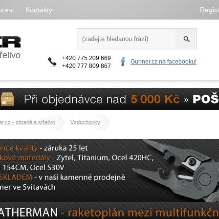
brani
Kontakty
Regis
řelivo
+420 775 209 669
Gunner.cz na facebooku!
+420 777 809 867
r.cz - zbraně a střelivo
Vzduchovky