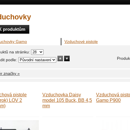
duchovky
K produktům
uchovky Gamo
Vzduchové pistole
uktů na stránku:
Produkt
dit podle:
r značky »
hová pistole
Vzduchovka Daisy
Vzduchová pisto
brok) LOV 2
model 105 Buck, BB 4,5
Gamo P900
mm)
mm