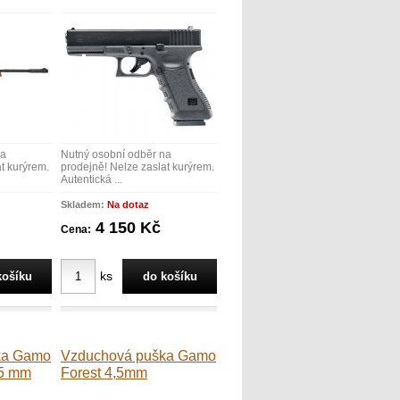
na
Nutný osobní odběr na
t kurýrem.
prodejně! Nelze zaslat kurýrem.
Autentická ...
Skladem:
Na dotaz
4 150 Kč
Cena:
ks
ka Gamo
Vzduchová puška Gamo
,5 mm
Forest 4,5mm