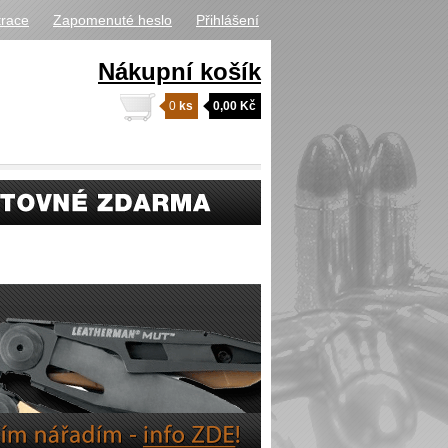
trace
Zapomenuté heslo
Přihlášení
Nákupní košík
0
ks
0,00 Kč