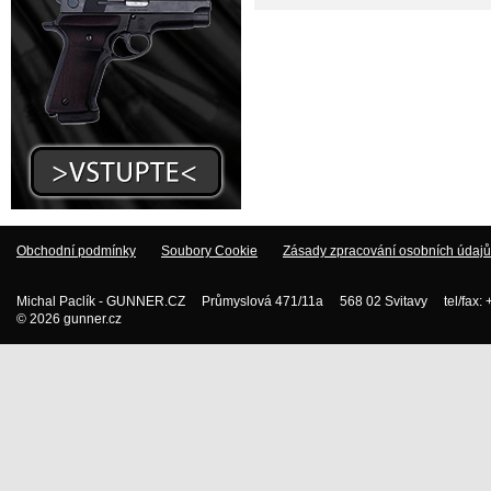
Obchodní podmínky
Soubory Cookie
Zásady zpracování osobních údajů
Michal Paclík - GUNNER.CZ Průmyslová 471/11a 568 02 Svitavy tel/fax:
© 2026 gunner.cz