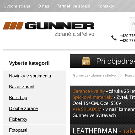
Úvodní strana
O nás
Partneři ve zbrani
Kontakty
zbraně a střelivo
+420 775
+420 777
Vyberte kategorii
Novinky v sortimentu
Gunner.cz - zbraně a střelivo
Pouzdr
Bazar zbraní
Bulls bag
Dlouhé zbraně
Flobertky
Fotopasti