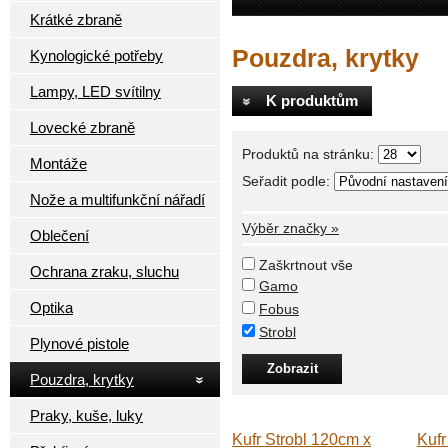
Krátké zbraně
Pouzdra, krytky
Kynologické potřeby
Lampy, LED svítilny
K produktům
Lovecké zbraně
Produktů na stránku:
Montáže
Seřadit podle:
Nože a multifunkční nářadí
Výběr značky »
Oblečení
Zaškrtnout vše
Ochrana zraku, sluchu
Gamo
Optika
Fobus
Strobl
Plynové pistole
Pouzdra, krytky
Praky, kuše, luky
Kufr Strobl 120cm x
Kufr