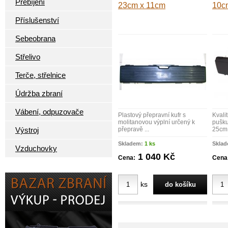
Přebíjení
23cm x 11cm
10c
Příslušenství
Sebeobrana
Střelivo
Terče, střelnice
Údržba zbraní
Vábení, odpuzovače
Plastový přepravní kufr s
Kvalit
molitanovou výplní určený k
pušku
Výstroj
přepravě ...
25cm
Skladem:
1 ks
Skla
Vzduchovky
1 040 Kč
Cena:
Cena
ks