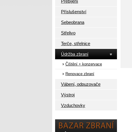
Přebíjení
Příslušenství
Sebeobrana
Střelivo
Terče, střelnice
Údržba zbraní
Čištění + konzervace
Renovace zbraní
Vábení, odpuzovače
Výstroj
Vzduchovky