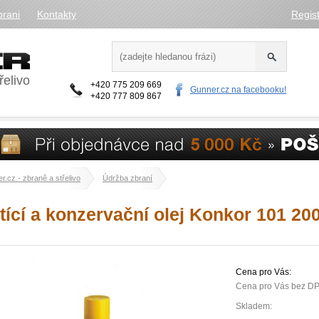
brani
Kontakty
Regis
řelivo
+420 775 209 669
Gunner.cz na facebooku!
+420 777 809 867
r.cz - zbraně a střelivo
Údržba zbraní
tící a konzervační olej Konkor 101 20
Cena pro Vás:
Cena pro Vás bez D
Skladem: