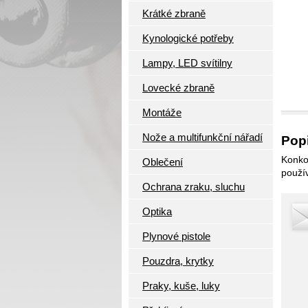
Krátké zbraně
Kynologické potřeby
Lampy, LED svítilny
Lovecké zbraně
Montáže
Nože a multifunkční nářadí
Popi
Konkor
Oblečení
použí
Ochrana zraku, sluchu
Optika
Plynové pistole
Pouzdra, krytky
Praky, kuše, luky