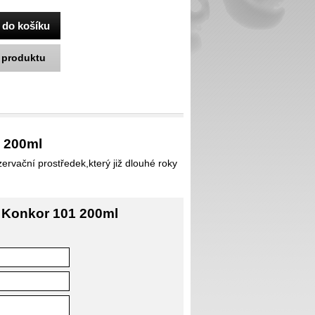
k produktu
1 200ml
rvační prostředek,který již dlouhé roky
j Konkor 101 200ml