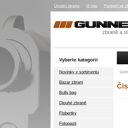
Úvodní strana
O nás
Partneři ve z
zbraně a st
Vyberte kategorii
Novinky v sortimentu
Gunne
Bazar zbraní
Čis
Bulls bag
Dlouhé zbraně
Flobertky
Fotopasti