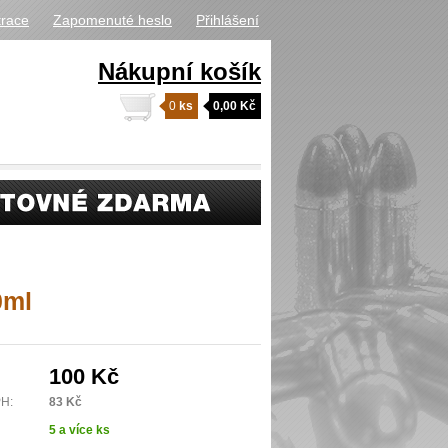
trace
Zapomenuté heslo
Přihlášení
Nákupní košík
0
ks
0,00 Kč
0ml
100 Kč
PH:
83 Kč
5 a více ks