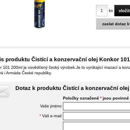
ks
zaslat dotaz 
s produktu Čistící a konzervační olej Konkor 10
 101 200ml je osvědčený český výrobek.Je to vynikající mazací a konze
vá i Armáda České republiky.
Dotaz k produktu Čistící a konzervační ole
Položky označené
*
jsou povinné
Vaše jméno
*
Váš e-mail