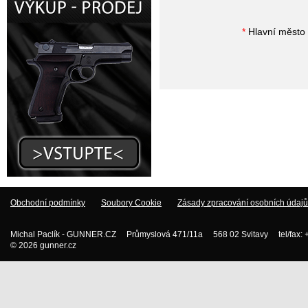
*
Hlavní město 
Obchodní podmínky
Soubory Cookie
Zásady zpracování osobních údajů
Michal Paclík - GUNNER.CZ Průmyslová 471/11a 568 02 Svitavy tel/fax:
© 2026 gunner.cz