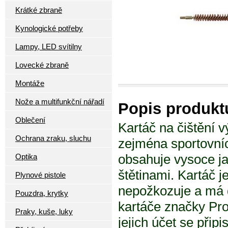
Krátké zbraně
Kynologické potřeby
Lampy, LED svítilny
Lovecké zbraně
Montáže
Nože a multifunkční nářadí
Popis produkt
Oblečení
Kartáč na čištění 
Ochrana zraku, sluchu
zejména sportovníc
obsahuje vysoce j
Optika
štětinami. Kartáč j
Plynové pistole
nepožkozuje a má d
Pouzdra, krytky
kartáče značky Pro
Praky, kuše, luky
jejich účet se přip