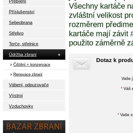
Přebíjení
Všechny kartáče na
Příslušenství
zvláštní velikost p
Sebeobrana
rozměrem předimen
kartáče mají závit 
Střelivo
použito záměrně zá
Terče, střelnice
Údržba zbraní
Dotaz k prod
Čištění + konzervace
Renovace zbraní
Vaše 
Vábení, odpuzovače
*
Váš e
Výstroj
Vzduchovky
*
Vaše z