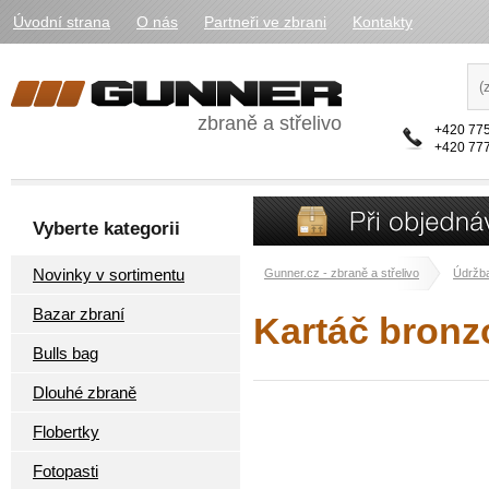
Úvodní strana
O nás
Partneři ve zbrani
Kontakty
zbraně a střelivo
+420 775
+420 777
Vyberte kategorii
Novinky v sortimentu
Gunner.cz - zbraně a střelivo
Údržba
Bazar zbraní
Kartáč bronz
Bulls bag
Dlouhé zbraně
Flobertky
Fotopasti