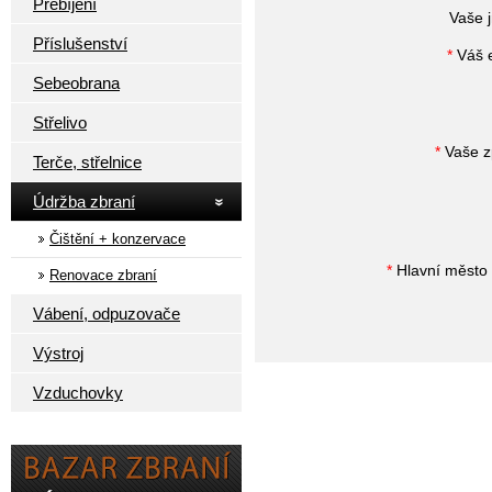
Přebíjení
Vaše 
Příslušenství
*
Váš e
Sebeobrana
Střelivo
*
Vaše z
Terče, střelnice
Údržba zbraní
Čištění + konzervace
*
Hlavní město 
Renovace zbraní
Vábení, odpuzovače
Výstroj
Vzduchovky