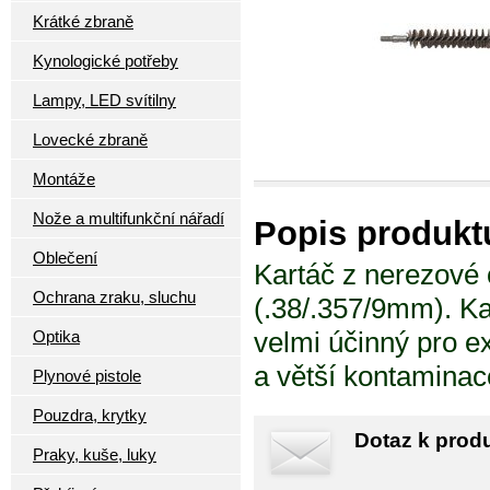
Krátké zbraně
Kynologické potřeby
Lampy, LED svítilny
Lovecké zbraně
Montáže
Nože a multifunkční nářadí
Popis produkt
Oblečení
Kartáč z nerezové o
Ochrana zraku, sluchu
(.38/.357/9mm). Ka
velmi účinný pro e
Optika
a větší kontamina
Plynové pistole
Pouzdra, krytky
Dotaz k prod
Praky, kuše, luky