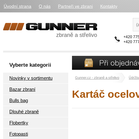
Úvodní strana
O nás
Partneři ve zbrani
Kontakty
zbraně a střelivo
+420 775
+420 777
Vyberte kategorii
Novinky v sortimentu
Gunner.cz - zbraně a střelivo
Údržba
Bazar zbraní
Kartáč ocelo
Bulls bag
Dlouhé zbraně
Flobertky
Fotopasti