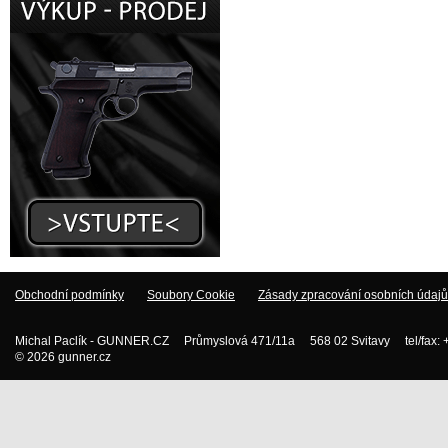
Obchodní podmínky
Soubory Cookie
Zásady zpracování osobních údajů
Michal Paclík - GUNNER.CZ Průmyslová 471/11a 568 02 Svitavy tel/fax:
© 2026 gunner.cz