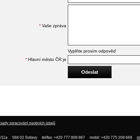
*
Vaše zpráva
Vyplňte prosím odpověď
*
Hlavní město ČR je
sady zpracování osobních údajů
/11a 568 02 Svitavy tel/fax: +420 777 809 867 mobil: +420 775 209 669
i