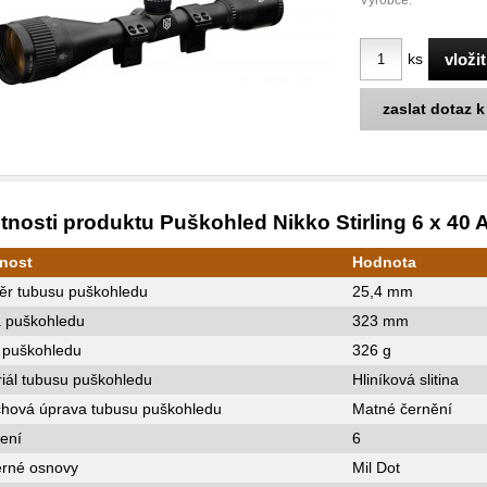
Výrobce:
ks
zaslat dotaz 
tnosti produktu Puškohled Nikko Stirling 6 x 4
tnost
Hodnota
ěr tubusu puškohledu
25,4 mm
a puškohledu
323 mm
 puškohledu
326 g
iál tubusu puškohledu
Hliníková slitina
chová úprava tubusu puškohledu
Matné černění
ení
6
rné osnovy
Mil Dot