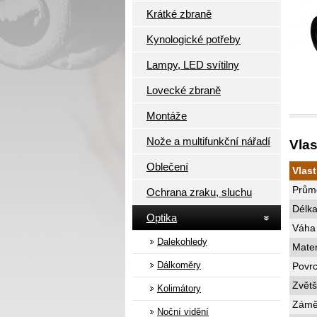
Krátké zbraně
Kynologické potřeby
Lampy, LED svítilny
Lovecké zbraně
Montáže
Nože a multifunkční nářadí
Vlas
Oblečení
Vlas
Prům
Ochrana zraku, sluchu
Délk
Optika
Váha
Dalekohledy
Mater
Dálkoměry
Povr
Zvětš
Kolimátory
Zámě
Noční vidění