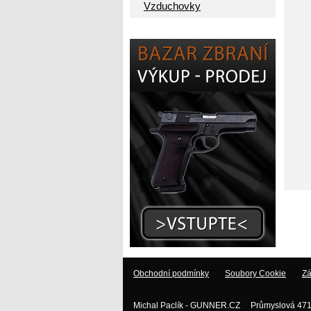
Vzduchovky
Obchodní podmínky
Soubory Cookie
Zá
Michal Paclík - GUNNER.CZ Průmyslová 471