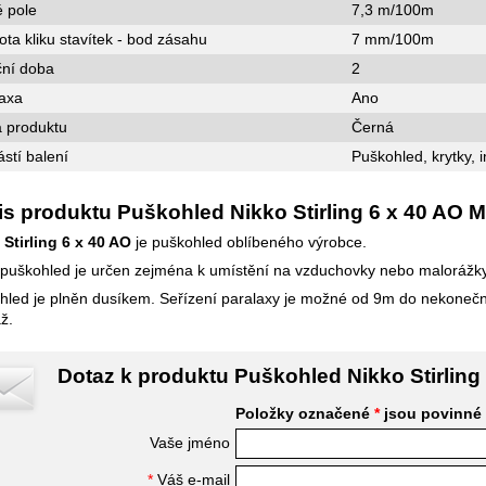
 pole
7,3 m/100m
ta kliku stavítek - bod zásahu
7 mm/100m
ční doba
2
axa
Ano
 produktu
Černá
stí balení
Puškohled, krytky, 
s produktu Puškohled Nikko Stirling 6 x 40 AO 
 Stirling 6 x 40 AO
je puškohled oblíbeného výrobce.
 puškohled je určen zejména k umístění na vzduchovky nebo malorážk
hled je plněn dusíkem. Seřízení paralaxy je možné od 9m do nekonečna.
ž.
Dotaz k produktu Puškohled Nikko Stirlin
Položky označené
*
jsou povinné
Vaše jméno
*
Váš e-mail