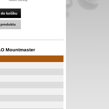
Nikko Stirling
k produktu
0 AO Mountmaster