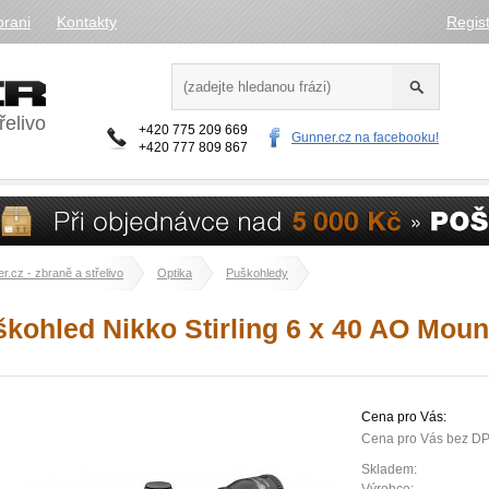
brani
Kontakty
Regis
řelivo
+420 775 209 669
Gunner.cz na facebooku!
+420 777 809 867
r.cz - zbraně a střelivo
Optika
Puškohledy
kohled Nikko Stirling 6 x 40 AO Mou
Cena pro Vás:
Cena pro Vás bez D
Skladem: