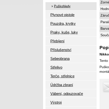
Zorné
Puškohledy
Hodno
Plynové pistole
Záru
Paral
Pouzdra, krytky
Barva
Praky, kuše, luky
Součá
Přebíjení
Popi
Příslušenství
Nikko
Sebeobrana
Tento
Puško
Střelivo
montá
Terče, střelnice
Údržba zbraní
Vábení, odpuzovače
Výstroj