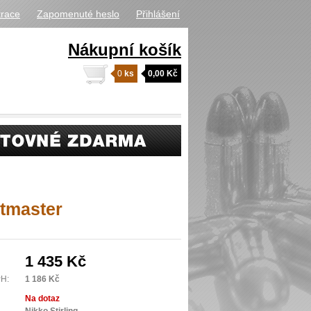
trace
Zapomenuté heslo
Přihlášení
Nákupní košík
0
ks
0,00 Kč
ntmaster
1 435 Kč
PH:
1 186 Kč
Na dotaz