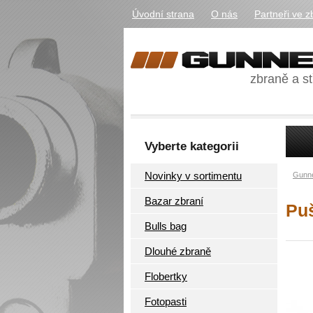
Úvodní strana
O nás
Partneři ve z
zbraně a st
Vyberte kategorii
Novinky v sortimentu
Gunne
Bazar zbraní
Puš
Bulls bag
Dlouhé zbraně
Flobertky
Fotopasti