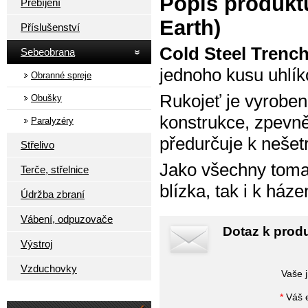
Popis produktu
Přebíjení
Earth)
Příslušenství
Cold Steel Tren
Sebeobrana
jednoho kusu uhlík
Obranné spreje
Rukojeť je vyroben
Obušky
konstrukce, zpevně
Paralyzéry
předurčuje k neše
Střelivo
Jako všechny toma
Terče, střelnice
blízka, tak i k háze
Údržba zbraní
Vábení, odpuzovače
Dotaz k produ
Výstroj
Vzduchovky
Vaše 
*
Váš e