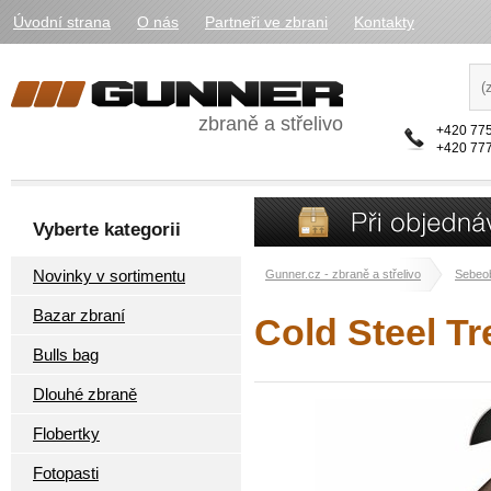
Úvodní strana
O nás
Partneři ve zbrani
Kontakty
zbraně a střelivo
+420 775
+420 777
Vyberte kategorii
Novinky v sortimentu
Gunner.cz - zbraně a střelivo
Sebeo
Bazar zbraní
Cold Steel Tr
Bulls bag
Dlouhé zbraně
Flobertky
Fotopasti