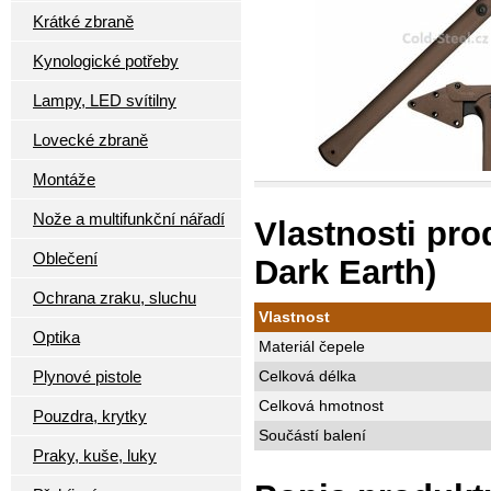
Krátké zbraně
Kynologické potřeby
Lampy, LED svítilny
Lovecké zbraně
Montáže
Nože a multifunkční nářadí
Vlastnosti pro
Oblečení
Dark Earth)
Ochrana zraku, sluchu
Vlastnost
Optika
Materiál čepele
Plynové pistole
Celková délka
Celková hmotnost
Pouzdra, krytky
Součástí balení
Praky, kuše, luky