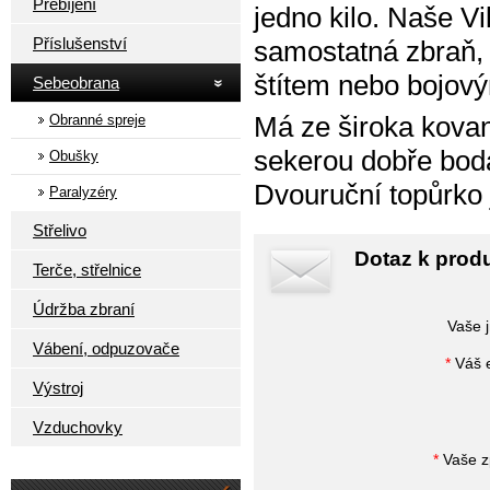
Přebíjení
jedno kilo. Naše Vi
Příslušenství
samostatná zbraň,
štítem nebo bojov
Sebeobrana
Má ze široka kovan
Obranné spreje
sekerou dobře boda
Obušky
Dvouruční topůrko 
Paralyzéry
Střelivo
Dotaz k produ
Terče, střelnice
Údržba zbraní
Vaše 
Vábení, odpuzovače
*
Váš e
Výstroj
Vzduchovky
*
Vaše z