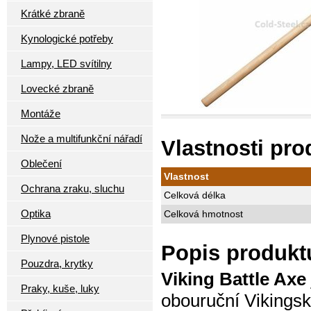
Krátké zbraně
Kynologické potřeby
Lampy, LED svítilny
Lovecké zbraně
Montáže
Nože a multifunkční nářadí
Vlastnosti pro
Oblečení
Vlastnost
Ochrana zraku, sluchu
Celková délka
Optika
Celková hmotnost
Plynové pistole
Popis produktu
Pouzdra, krytky
Viking Battle Axe
Praky, kuše, luky
obouruční Vikingsk