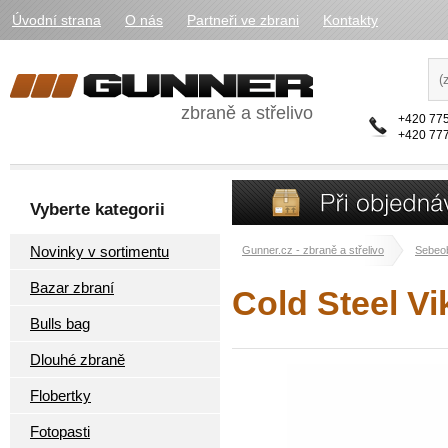
Úvodní strana
O nás
Partneři ve zbrani
Kontakty
zbraně a střelivo
+420 775
+420 777
Vyberte kategorii
Novinky v sortimentu
Gunner.cz - zbraně a střelivo
Sebeo
Bazar zbraní
Cold Steel Vi
Bulls bag
Dlouhé zbraně
Flobertky
Fotopasti