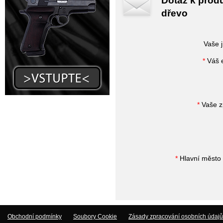
Dotaz k produ
dřevo
Vaše 
*
Váš e
*
Vaše z
*
Hlavní město 
Obchodní podmínky
Soubory Cookie
Zásady zpracování osobních údajů