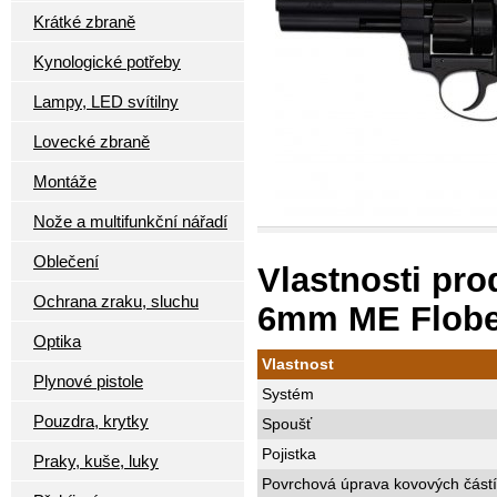
Krátké zbraně
Kynologické potřeby
Lampy, LED svítilny
Lovecké zbraně
Montáže
Nože a multifunkční nářadí
Oblečení
Vlastnosti pro
Ochrana zraku, sluchu
6mm ME Flober
Optika
Vlastnost
Plynové pistole
Systém
Pouzdra, krytky
Spoušť
Pojistka
Praky, kuše, luky
Povrchová úprava kovových částí