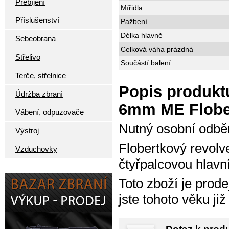
Přebíjení
Mířidla
Příslušenství
Pažbení
Délka hlavně
Sebeobrana
Celková váha prázdná
Střelivo
Součástí balení
Terče, střelnice
Popis produktu
Údržba zbraní
6mm ME Flober
Vábení, odpuzovače
Nutný osobní odběr
Výstroj
Flobertkový revol
Vzduchovky
čtyřpalcovou hlavní
Toto zboží je prode
jste tohoto věku již