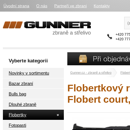
Úvodní strana
O nás
Partneři ve zbrani
Kontakty
zbraně a střelivo
+420 775
+420 777
Vyberte kategorii
Novinky v sortimentu
Gunner.cz - zbraně a střelivo
Flober
Bazar zbraní
Flobertkový 
Bulls bag
Flobert court
Dlouhé zbraně
Flobertky
Fotopasti