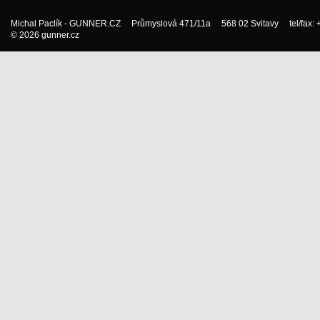
Michal Paclík - GUNNER.CZ Průmyslová 471/11a 568 02 Svitavy tel/fax:
© 2026 gunner.cz