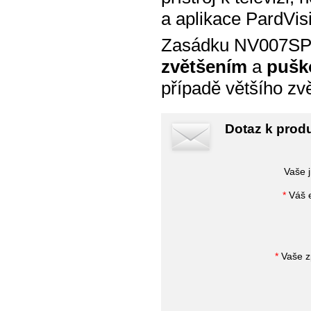
a aplikace PardVisi
Zasádku NV007SP 
zvětšením
a
pušk
případě většího zvě
Dotaz k pro
Vaše 
*
Váš e
*
Vaše z