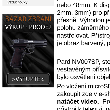
Vzduchovky
nebo 48mm. K dispo
2mm, 3mm) pro pří
přesně. Výhodou je
polohu záměrného 
nastřelovat. Přístr
je obraz barvený, 
Pard NV007SP, stej
vestavěným přísvit
bylo osvětlení obje
Po vložení microSD 
zakoupit zde v e-
natáčet video.
Pro
přístroj k televizi