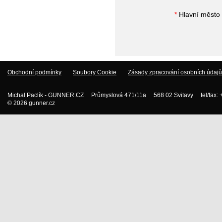
*
Hlavní město 
Obchodní podmínky
Soubory Cookie
Zásady zpracování osobních údajů
Michal Paclík - GUNNER.CZ Průmyslová 471/11a 568 02 Svitavy tel/fax:
© 2026 gunner.cz