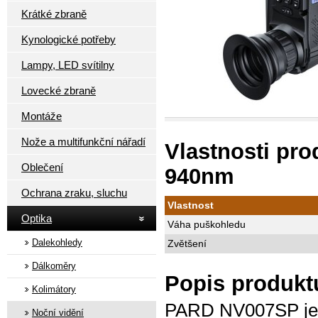
Krátké zbraně
Kynologické potřeby
Lampy, LED svítilny
Lovecké zbraně
Montáže
Nože a multifunkční nářadí
Vlastnosti pr
Oblečení
940nm
Ochrana zraku, sluchu
Vlastnost
Optika
Váha puškohledu
Dalekohledy
Zvětšení
Dálkoměry
Popis produk
Kolimátory
PARD NV007SP je 
Noční vidění