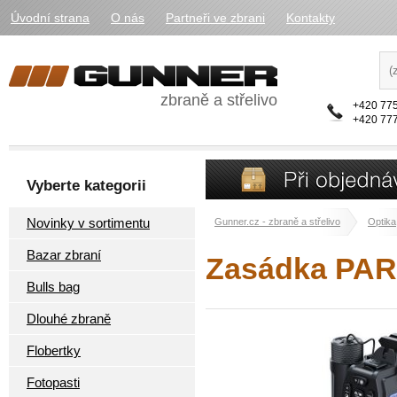
Úvodní strana
O nás
Partneři ve zbrani
Kontakty
zbraně a střelivo
+420 775
+420 777
Vyberte kategorii
Novinky v sortimentu
Gunner.cz - zbraně a střelivo
Optika
Bazar zbraní
Zasádka PA
Bulls bag
Dlouhé zbraně
Flobertky
Fotopasti