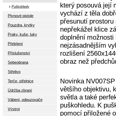
který posouvá její 
Puškohledy
vychází z těla do
Plynové pistole
přesunutí prostoru 
Pouzdra, krytky
nepřekážel klice zá
Praky, kuše, luky
doplnění možnosti
Přebíjení
nejzásadnějším vyl
rozlišení 2560x1440p
Příslušenství
obraz než předchů
Sebeobrana
Střelivo
Novinka NV007SP s
Terče, střelnice
většího objektivu, 
Údržba zbraní
světla a také perfe
Vábení, odpuzovače
puškohledu. K pušk
Výstroj
pomocí přiložené o