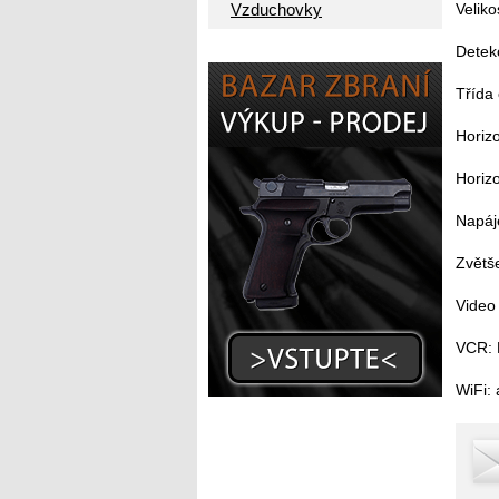
Vzduchovky
Veliko
Detek
Třída
Horizo
Horiz
Napáje
Zvětše
Video
VCR: 
WiFi: