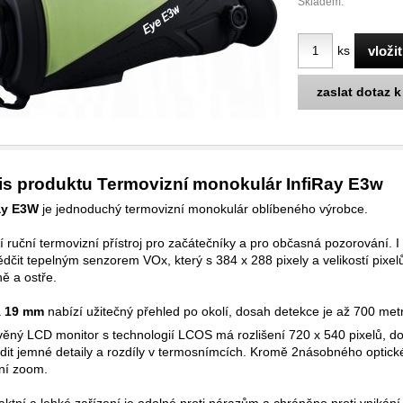
Skladem:
ks
zaslat dotaz 
is produktu Termovizní monokulár InfiRay E3w
ay E3W
je jednoduchý termovizní monokulár oblíbeného výrobce.
í ruční termovizní přístroj pro začátečníky a pro občasná pozorování. I 
dčit tepelným senzorem VOx, který s 384 x 288 pixely a velikostí pixel
ně a ostře.
a
19 mm
nabízí užitečný přehled po okolí, dosah detekce je až 700 met
věný LCD monitor s technologií LCOS má rozlišení 720 x 540 pixelů, d
dit jemné detaily a rozdíly v termosnímcích. Kromě 2násobného optické
lní zoom.