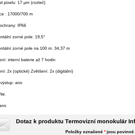
st pixelu: 17 µm (rozteč)
ce : 17000/700 m
 ochrany: IP66
ntální zorné pole: 19,5°
ontální zorné pole na 100 m: 34,37 m
ní: interní baterie až 7 hodin
ní: 2x (optické) Zvětšení: 2x (digitální)
 výstup: ano
Ne.
 ano
Dotaz k produktu Termovizní monokulár In
Položky označené
*
jsou povinné