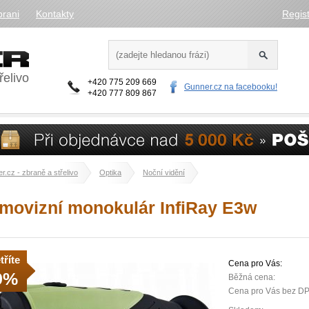
brani
Kontakty
Regis
řelivo
+420 775 209 669
Gunner.cz na facebooku!
+420 777 809 867
r.cz - zbraně a střelivo
Optika
Noční vidění
movizní monokulár InfiRay E3w
tříte
Cena pro Vás:
9%
Běžná cena:
Cena pro Vás bez D