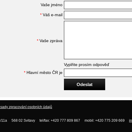
Vaše jméno
*
Váš e-mail
*
Vaše zpráva
Vyplňte prosím odpověď
*
Hlavní město ČR je
sady zpracování osobních údajů
/11a 568 02 Svitavy tel/fax: +420 777 809 867 mobil: +420 775 209 669
i