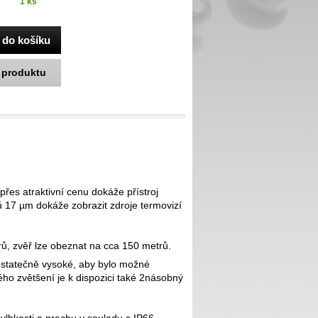
1 ks
k produktu
přes atraktivní cenu dokáže přístroj
ů 17 µm dokáže zobrazit zdroje termovizí
rů, zvěř lze obeznat na cca 150 metrů.
ostatečně vysoké, aby bylo možné
ho zvětšení je k dispozici také 2násobný