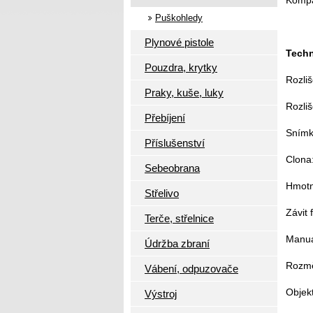
Kompak
Puškohledy
Plynové pistole
Techn
Pouzdra, krytky
Rozliš
Praky, kuše, luky
Rozli
Přebíjení
Snímk
Příslušenství
Clona
Sebeobrana
Hmotn
Střelivo
Závit 
Terče, střelnice
Manuá
Údržba zbraní
Rozmě
Vábení, odpuzovače
Objek
Výstroj