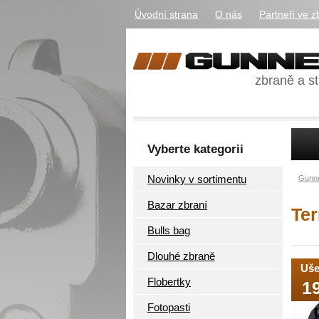
Úvodní strana
O nás
Partneři ve z
zbraně a st
Vyberte kategorii
Novinky v sortimentu
Gunne
Bazar zbraní
Ter
Bulls bag
Dlouhé zbraně
Uše
Flobertky
1
Fotopasti