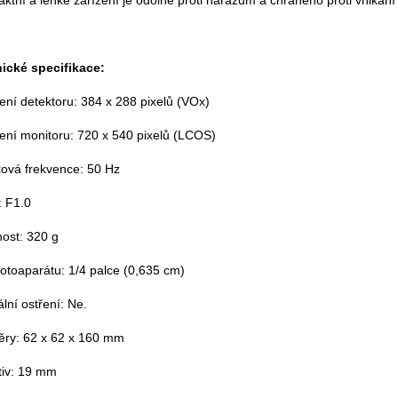
tní a lehké zařízení je odolné proti nárazům a chráněno proti vnikání 
ické specifikace:
ení detektoru: 384 x 288 pixelů (VOx)
šení monitoru: 720 x 540 pixelů (LCOS)
ová frekvence: 50 Hz
: F1.0
ost: 320 g
fotoaparátu: 1/4 palce (0,635 cm)
lní ostření: Ne.
ry: 62 x 62 x 160 mm
tiv: 19 mm