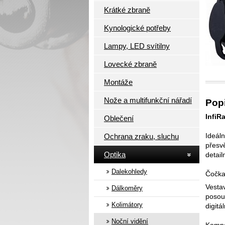
Krátké zbraně
Kynologické potřeby
Lampy, LED svítilny
Lovecké zbraně
Montáže
Nože a multifunkční nářadí
Pop
InfiR
Oblečení
Ideáln
Ochrana zraku, sluchu
přesvě
Optika
detail
Dalekohledy
Čočk
Vesta
Dálkoměry
posou
Kolimátory
digitá
Noční vidění