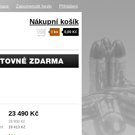
trace
Zapomenuté heslo
Přihlášení
Nákupní košík
0
ks
0,00 Kč
23 490 Kč
28 900 Kč
PH:
19 413 Kč