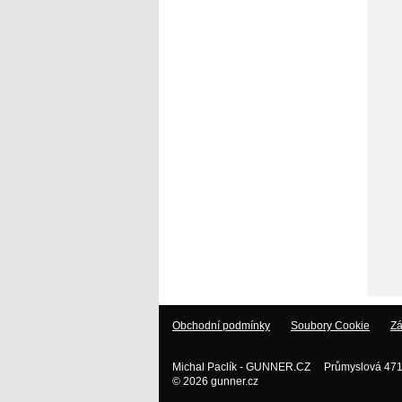
Obchodní podmínky
Soubory Cookie
Zá
Michal Paclík - GUNNER.CZ Průmyslová 471
© 2026 gunner.cz