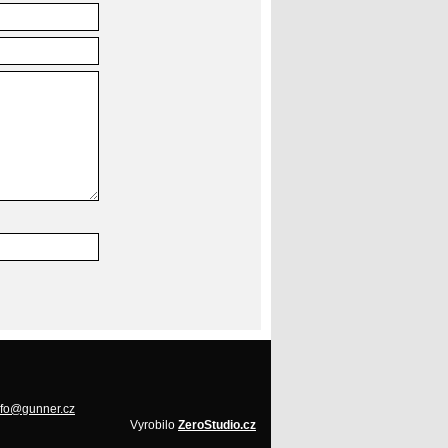
nfo@gunner.cz
Vyrobilo
ZeroStudio.cz