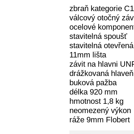
zbraň kategorie C1
válcový otočný záv
ocelové komponen
stavitelná spoušť
stavitelná otevřená
11mm lišta
závit na hlavni UN
drážkovaná hlave
buková pažba
délka 920 mm
hmotnost 1,8 kg
neomezený výkon
ráže 9mm Flobert