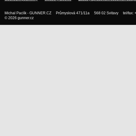
Michal Paclík - GUNNER.CZ Průmyslová 471/11a 568 02 Svitavy tel/fax:
© 2026 gunner.cz