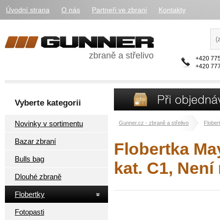
Úvodní strana
O nás
Partneři ve zbrani
Kontakty
zbraně a střelivo
+420 775
+420 777
Vyberte kategorii
Novinky v sortimentu
Gunner.cz - zbraně a střelivo
Flober
Bazar zbraní
Flobertka Ma
Bulls bag
kat. C1, Není
Dlouhé zbraně
Flobertky
Fotopasti