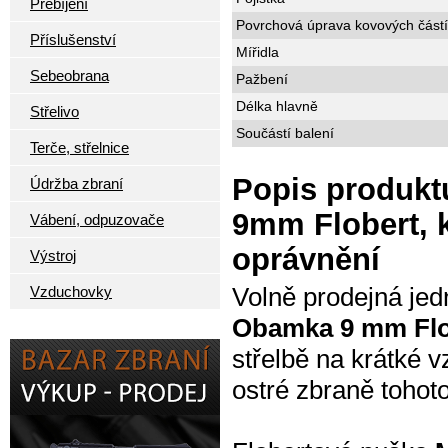
Přebíjení
Povrchová úprava kovových částí
Příslušenství
Mířidla
Sebeobrana
Pažbení
Délka hlavně
Střelivo
Součástí balení
Terče, střelnice
Popis produkt
Údržba zbraní
9mm Flobert, k
Vábení, odpuzovače
oprávnění
Výstroj
Volně prodejná je
Vzduchovky
Obamka 9 mm Flo
střelbě na krátké v
ostré zbraně tohot