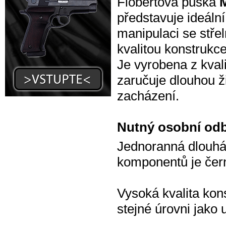
Flobertová puška
představuje ideáln
manipulaci se stře
kvalitou konstrukc
Je vyrobena z kvali
zaručuje dlouhou ži
zacházení.
Nutný osobní odb
Jednoranná dlouhá
komponentů je černě
Vysoká kvalita kons
stejné úrovni jako