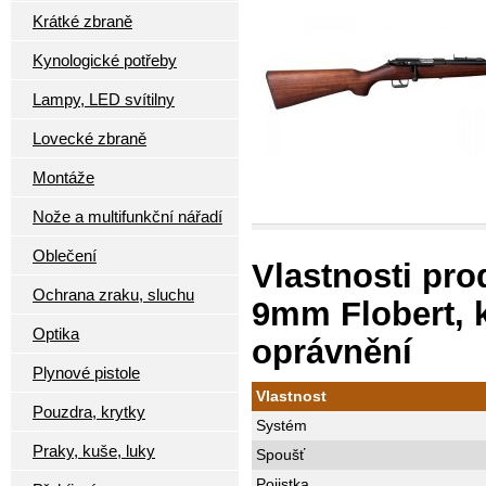
Krátké zbraně
Kynologické potřeby
Lampy, LED svítilny
Lovecké zbraně
Montáže
Nože a multifunkční nářadí
Oblečení
Vlastnosti pr
Ochrana zraku, sluchu
9mm Flobert, k
Optika
oprávnění
Plynové pistole
Vlastnost
Pouzdra, krytky
Systém
Praky, kuše, luky
Spoušť
Pojistka