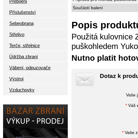
Přebíjení
Součástí balení
Příslušenství
Popis produkt
Sebeobrana
Střelivo
Použitá kulovnice 
puškohledem Yuko
Terče, střelnice
Nutno platit hoto
Údržba zbraní
Vábení, odpuzovače
Dotaz k prod
Výstroj
Vzduchovky
Vaše 
*
Váš e
*
Vaše z