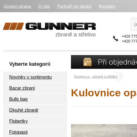
Úvodní strana
O nás
Partneři ve zbrani
Kontakty
zbraně a střelivo
+420 775
+420 777
Vyberte kategorii
Novinky v sortimentu
Gunner.cz - zbraně a střelivo
Bazar zbraní
Kulovnice op
Bulls bag
Dlouhé zbraně
Flobertky
Fotopasti