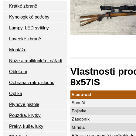
Krátké zbraně
Kynologické potřeby
Lampy, LED svítilny
Lovecké zbraně
Montáže
Nože a multifunkční nářadí
Vlastnosti pr
Oblečení
8x57IS
Ochrana zraku, sluchu
Optika
Vlastnost
Spoušť
Plynové pistole
Pojistka
Pouzdra, krytky
Zásobník
Praky, kuše, luky
Mířidla
Příprava pro montáž puškohledu