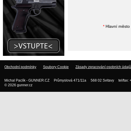
*
Hlavní město 
Obchodní podmínky
Soubory Cookie
Zásady zpracování osobních údajů
Michal Paclík - GUNNER.CZ Průmyslová 471/11a 568 02 Svitavy tel/fax:
© 2026 gunner.cz