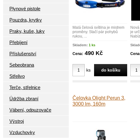
Plynové pistole
Pouzdra, krytky
Malá čelová svítilna je mistrem
Nová 
Praky, kuše, luky
proměny. Stačí pár pohybů
je ur
rukou, ...
Nabízí
Přebíjení
Skladem:
1 ks
Skla
490 Kč
Příslušenství
Cena:
Cena
Sebeobrana
ks
Střelivo
Terče, střelnice
Čelovka Olight Perun 3,
Údržba zbraní
3000 lm, 160m
Vábení, odpuzovače
Výstroj
Vzduchovky