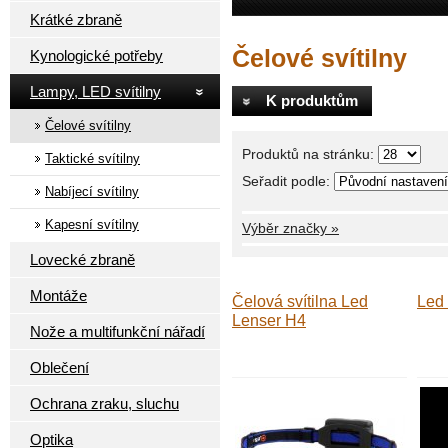
Krátké zbraně
Čelové svítilny
Kynologické potřeby
Lampy, LED svítilny
K produktům
Čelové svítilny
Produktů na stránku:
Taktické svítilny
Seřadit podle:
Nabíjecí svítilny
Kapesní svítilny
Výběr značky »
Lovecké zbraně
Montáže
Čelová svítilna Led
Led
Lenser H4
Nože a multifunkční nářadí
Oblečení
Ochrana zraku, sluchu
Optika