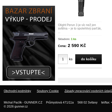
Olight Perun 3 je víc než jen
svítilna – je to spolehlivý parťák,
...
Skladem:
1 ks
2 590 Kč
Cena:
ks
Obchodní podmínky
Soubory Cookie
Zásady zpracování osobních údajů
Michal Paclík - GUNNER.CZ Průmyslová 471/11a 568 02 Svitavy tel/fax:
© 2026 gunner.cz