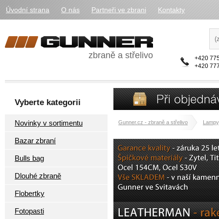
Úvodní strana
O nás
Partneři ve zbrani
Kontakty
zbraně a střelivo
+420 775
+420 777
Vyberte kategorii
Novinky v sortimentu
Gunner.cz - zbraně a střelivo
Lampy,
Bazar zbraní
Bulls bag
Dlouhé zbraně
Flobertky
Fotopasti