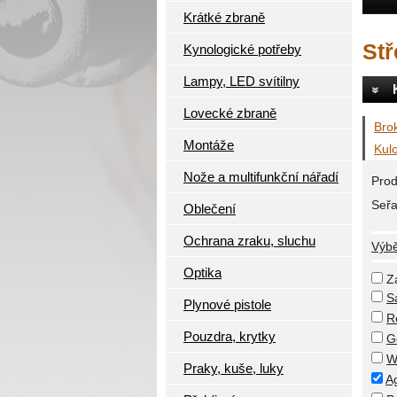
Krátké zbraně
Stř
Kynologické potřeby
Lampy, LED svítilny
Lovecké zbraně
Brok
Montáže
Kulo
Nože a multifunkční nářadí
Prod
Seřa
Oblečení
Ochrana zraku, sluchu
Výbě
Optika
Z
S
Plynové pistole
R
Pouzdra, krytky
G
W
Praky, kuše, luky
Ag