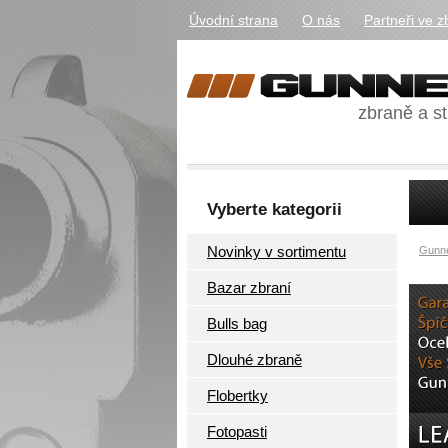
Úvodní strana
O nás
Partneři ve z
zbraně a st
Vyberte kategorii
Novinky v sortimentu
Gunne
Bazar zbraní
Bulls bag
Dlouhé zbraně
Flobertky
Fotopasti