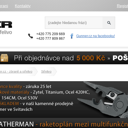
brani
Kontakty
Regis
řelivo
+420 775 209 669
Gunner.cz na facebooku!
+420 777 809 867
r.cz - zbraně a střelivo
Střelivo