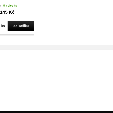
m:
5 a více ks
145 Kč
ks