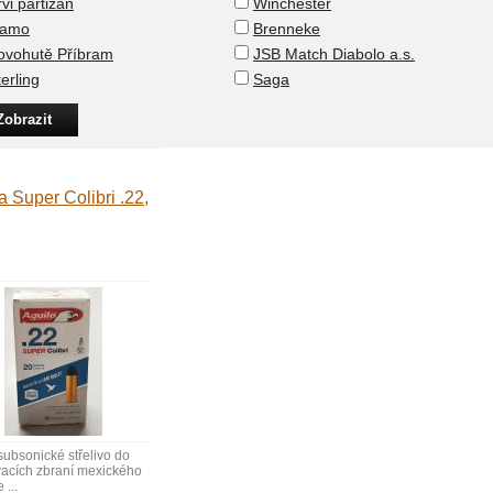
rvi partizan
Winchester
amo
Brenneke
ovohutě Příbram
JSB Match Diabolo a.s.
erling
Saga
a Super Colibri .22,
subsonické střelivo do
acích zbraní mexického
 ...