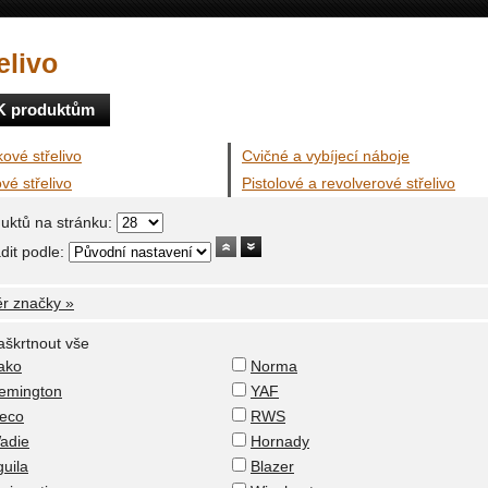
elivo
K produktům
ové střelivo
Cvičné a vybíjecí náboje
vé střelivo
Pistolové a revolverové střelivo
uktů na stránku:
dit podle:
r značky »
aškrtnout vše
ako
Norma
emington
YAF
eco
RWS
adie
Hornady
uila
Blazer