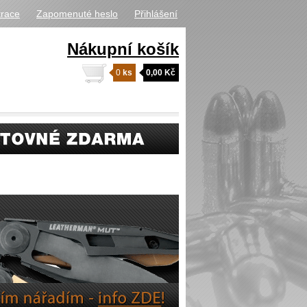
trace
Zapomenuté heslo
Přihlášení
Nákupní košík
0
ks
0,00 Kč