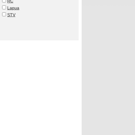
RC
Lapua
STV