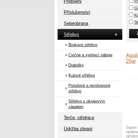
Přebíjení
P
G
Příslušenství
K
St
Sebeobrana
Střelivo
Brokové střelivo
Cvičné a vybíjecí náboje
Aguil
20gr
Diabolky
Kulové střelivo
Pistolové a revolverové
střelivo
Střelivo s okrajovým
zápalem
Terče, střelnice
Super 
Údržba zbraní
opakov
výrobce