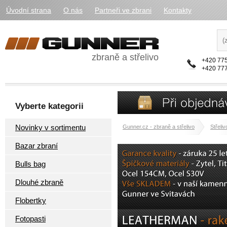
Úvodní strana
O nás
Partneři ve zbrani
Kontakty
zbraně a střelivo
+420 775
+420 777
Vyberte kategorii
Novinky v sortimentu
Gunner.cz - zbraně a střelivo
Střeliv
Bazar zbraní
Bulls bag
Dlouhé zbraně
Flobertky
Fotopasti