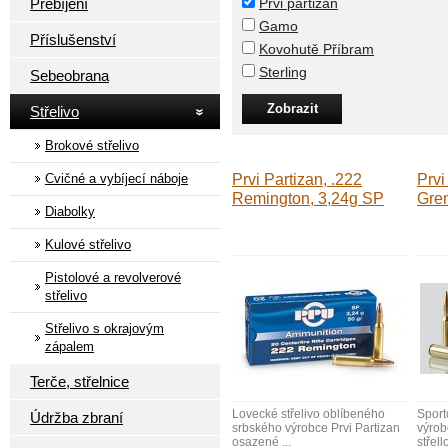
Přebíjení
Prvi partizan
Gamo
Příslušenství
Kovohutě Příbram
Sterling
Sebeobrana
Střelivo
Brokové střelivo
Cvičné a vybíjecí náboje
Prvi Partizan, .222
Prvi
Remington, 3,24g SP
Gre
Diabolky
Kulové střelivo
Pistolové a revolverové
střelivo
Střelivo s okrajovým
zápalem
Terče, střelnice
Lovecké střelivo oblíbeného
Sport
Údržba zbraní
srbského výrobce Prvi Partizan
výrob
osazené ...
střello