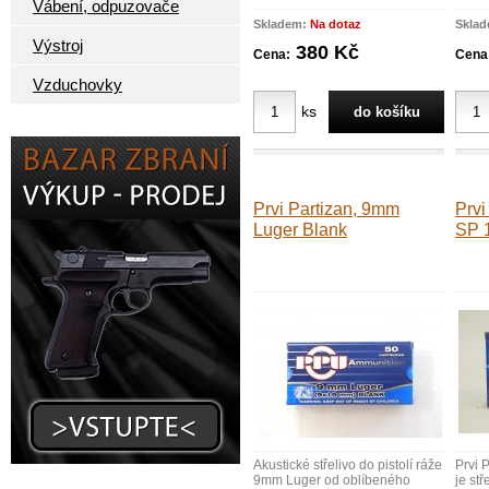
Vábení, odpuzovače
Skladem:
Na dotaz
Skla
Výstroj
380 Kč
Cena:
Cena
Vzduchovky
ks
Prvi Partizan, 9mm
Prvi
Luger Blank
SP 
Akustické střelivo do pistolí ráže
Prvi 
9mm Luger od oblíbeného
je st