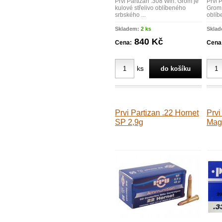
Prvi Partizan .308 Win. Grom je
Prvi 
kulové střelivo oblíbeného
Grom 
srbského ...
oblíb
Skladem:
2 ks
Skla
840 Kč
Cena:
Cena
ks
Prvi Partizan .22 Hornet
Prvi
SP 2,9g
Mag