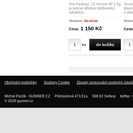
Prvi Partizan .22 Hornet SP 2,9g
Továr
je kulové střelivo oblíbeného
dlouh
srbského ...
v oblas
Skladem:
Na dotaz
Skla
1 150 Kč
Cena:
Cena
ks
Obchodní podmínky
Soubory Cookie
Zásady zpracování osobních údajů
Michal Paclík - GUNNER.CZ Průmyslová 471/11a 568 02 Svitavy tel/fax:
© 2026 gunner.cz