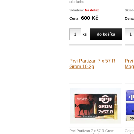
srbského ...
...
Skladem:
Na dotaz
Skla
600 Kč
Cena:
Cena
ks
Prvi Partizan 7 x 57 R
Prvi
Grom 10,2g
Mag
Prvi Partizan 7 x 57 R Grom
Celop