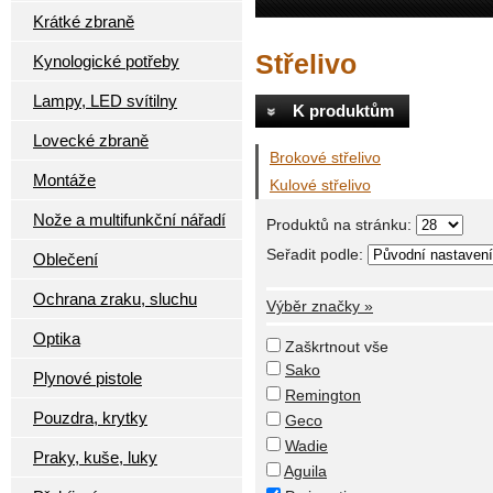
Krátké zbraně
Střelivo
Kynologické potřeby
Lampy, LED svítilny
K produktům
Lovecké zbraně
Brokové střelivo
Montáže
Kulové střelivo
Nože a multifunkční nářadí
Produktů na stránku:
Seřadit podle:
Oblečení
Ochrana zraku, sluchu
Výběr značky »
Optika
Zaškrtnout vše
Sako
Plynové pistole
Remington
Pouzdra, krytky
Geco
Wadie
Praky, kuše, luky
Aguila