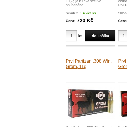
10,2g je kulové střelivo
oblíb
oblíbeného ...
Prvi P
Skladem:
5 a více ks
Skla
720 Kč
Cena:
Cena
ks
Prvi Partizan .308 Win.
Prvi
Grom, 11g
Gro