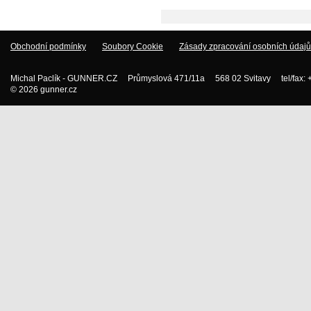
Obchodní podmínky
Soubory Cookie
Zásady zpracování osobních údajů
Michal Paclík - GUNNER.CZ Průmyslová 471/11a 568 02 Svitavy tel/fax:
© 2026 gunner.cz