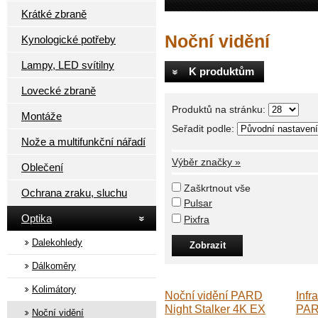
Krátké zbraně
Noční vidění
Kynologické potřeby
Lampy, LED svítilny
K produktům
Lovecké zbraně
Produktů na stránku:
Montáže
Seřadit podle:
Nože a multifunkční nářadí
Výběr značky »
Oblečení
Zaškrtnout vše
Ochrana zraku, sluchu
Pulsar
Optika
Pixfra
Dalekohledy
Dálkoměry
Kolimátory
Noční vidění PARD
Infr
Night Stalker 4K EX
PAR
Noční vidění