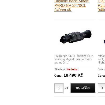
Digitální noční vidění
Digi
PARD NV-S470CL
Pard
940nm 4K
940
PARD NV-S470C 940nm 4K je
https
špičkový digitální zaměřovač
v=H
pro noční ...
Night 
Skladem:
Na dotaz
Skla
18 490 Kč
Cena:
Cena
ks