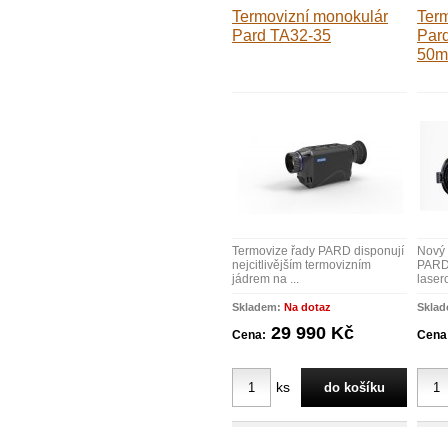
Termovizní monokulár
Ter
Pard TA32-35
Pard
50
Termovize řady PARD disponují
Nový 
nejcitlivějším termovizním
PARD
jádrem na ...
laser
Skladem:
Na dotaz
Skla
29 990 Kč
Cena:
Cena
ks