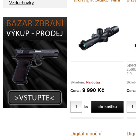
Vzduchovky
Speci
2560x
2.9 ...
Skladem:
Na dotaz
Skla
9 990 Kč
Cena:
Cena
ks
Digitální noční
Digi