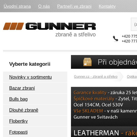
Úvodní strana
O nás
Partneři ve zbrani
Kontakty
zbraně a střelivo
+420 775
+420 777
Vyberte kategorii
Novinky v sortimentu
Gunner.cz - zbraně a střelivo
Optika
Bazar zbraní
Bulls bag
Dlouhé zbraně
Flobertky
Fotopasti