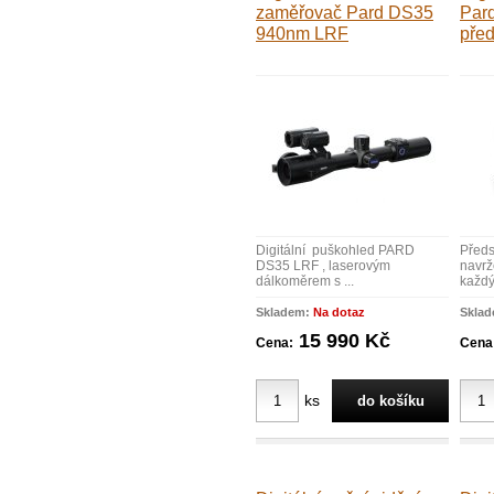
zaměřovač Pard DS35
Par
940nm LRF
pře
Digitální puškohled PARD
Před
DS35 LRF , laserovým
navrž
dálkoměrem s ...
každý
Skladem:
Na dotaz
Skla
15 990 Kč
Cena:
Cena
ks