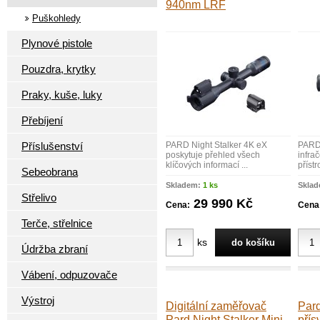
940nm LRF
Puškohledy
Plynové pistole
Pouzdra, krytky
Praky, kuše, luky
Přebíjení
Příslušenství
PARD Night Stalker 4K eX
PARD 
poskytuje přehled všech
infra
klíčových informací ...
přístro
Sebeobrana
Skladem:
1 ks
Skla
Střelivo
29 990 Kč
Cena:
Cena
Terče, střelnice
ks
Údržba zbraní
Vábení, odpuzovače
Výstroj
Digitální zaměřovač
Pard
Pard Night Stalker Mini
přís