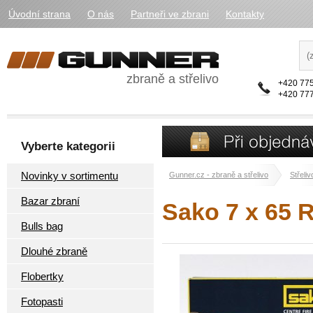
Úvodní strana
O nás
Partneři ve zbrani
Kontakty
zbraně a střelivo
+420 775
+420 777
Vyberte kategorii
Novinky v sortimentu
Gunner.cz - zbraně a střelivo
Střeliv
Bazar zbraní
Sako 7 x 65 
Bulls bag
Dlouhé zbraně
Flobertky
Fotopasti