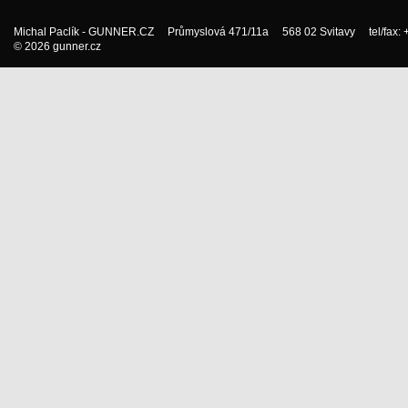
Michal Paclík - GUNNER.CZ Průmyslová 471/11a 568 02 Svitavy tel/fax:
© 2026 gunner.cz