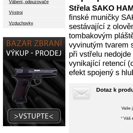
Vábení, odpuzovače
Střela SAKO H
Výstroj
finské muničky SA
Vzduchovky
sestávající z olově
tombakovým pláště
vyvinutým tvarem
při vstřelu nedojde
vynikající retencí
efekt spojený s hl
Dotaz k prod
Vaše 
*
Váš e