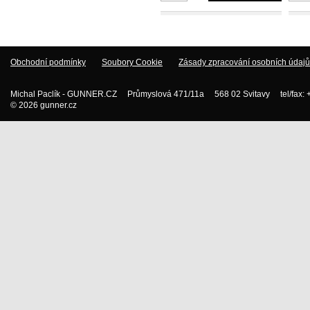
Obchodní podmínky
Soubory Cookie
Zásady zpracování osobních údajů
Michal Paclík - GUNNER.CZ Průmyslová 471/11a 568 02 Svitavy tel/fax:
© 2026 gunner.cz