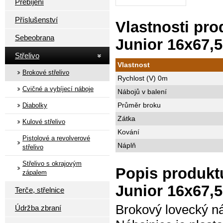
Přebíjení
Příslušenství
Vlastnosti pro
Sebeobrana
Junior 16x67,
Střelivo
Vlastnost
Brokové střelivo
Rychlost (V) 0m
Cvičné a vybíjecí náboje
Nábojů v balení
Průměr broku
Diabolky
Zátka
Kulové střelivo
Kování
Pistolové a revolverové
Náplň
střelivo
Střelivo s okrajovým
Popis produktu
zápalem
Junior 16x67,
Terče, střelnice
Brokový lovecký n
Údržba zbraní