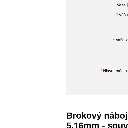
Vaše 
*
Váš e
*
Vaše z
*
Hlavní město 
Brokový náboj 
5,16mm - souvi