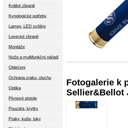
Krátké zbraně
Kynologické potřeby
Lampy, LED svítilny
Lovecké zbraně
Montáže
Nože a multifunkční nářadí
Oblečení
Ochrana zraku, sluchu
Fotogalerie k
Optika
Sellier&Bellot
Plynové pistole
Pouzdra, krytky
Praky, kuše, luky