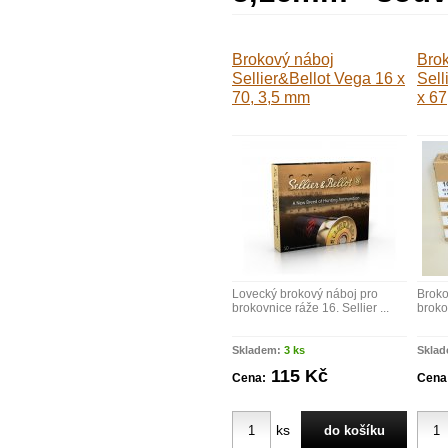
Brokový náboj
Bro
Sellier&Bellot Vega 16 x
Sell
70, 3,5 mm
x 67
Lovecký brokový náboj pro
Broko
brokovnice ráže 16. Sellier ...
brokov
Skladem:
3 ks
Skla
115 Kč
Cena:
Cena
ks