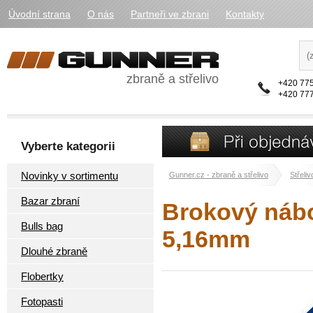
Úvodní strana
O nás
Partneři ve zbrani
Kontakty
zbraně a střelivo
+420 775
+420 777
Vyberte kategorii
Novinky v sortimentu
Gunner.cz - zbraně a střelivo
Střeliv
Bazar zbraní
Brokový náboj
Bulls bag
5,16mm
Dlouhé zbraně
Flobertky
Fotopasti