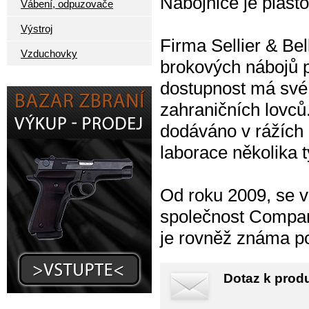
Nábojnice je plasto
Vábení, odpuzovače
Výstroj
Firma Sellier & Bel
Vzduchovky
brokových nábojů pr
dostupnost má své 
zahraničních lovců
dodáváno v rážích 
laborace několika t
Od roku 2009, se vl
společnost Companh
je rovněž známa p
Dotaz k prod