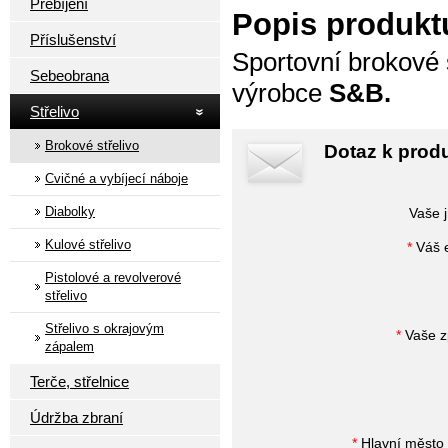
Přebíjení
Popis produkt
Příslušenství
Sportovní brokové 
Sebeobrana
výrobce
S&B.
Střelivo
Brokové střelivo
Dotaz k prod
Cvičné a vybíjecí náboje
Diabolky
Vaše 
Kulové střelivo
*
Váš e
Pistolové a revolverové
střelivo
Střelivo s okrajovým
*
Vaše z
zápalem
Terče, střelnice
Údržba zbraní
*
Hlavní město 