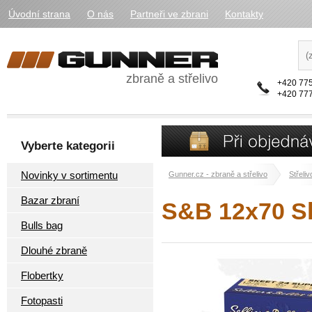
Úvodní strana
O nás
Partneři ve zbrani
Kontakty
zbraně a střelivo
+420 775
+420 777
Vyberte kategorii
Novinky v sortimentu
Gunner.cz - zbraně a střelivo
Střeliv
Bazar zbraní
S&B 12x70 S
Bulls bag
Dlouhé zbraně
Flobertky
Fotopasti