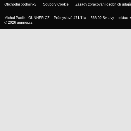
Obchodní podmínky
Soubory Cookie
Zásady zpracování osobních údajů
Michal Paclík - GUNNER.CZ Průmyslová 471/11a 568 02 Svitavy tel/fax:
© 2026 gunner.cz