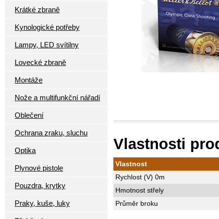
Krátké zbraně
Kynologické potřeby
Lampy, LED svítilny
Lovecké zbraně
Montáže
Nože a multifunkční nářadí
Oblečení
Ochrana zraku, sluchu
Vlastnosti pr
Optika
Vlastnost
Plynové pistole
Rychlost (V) 0m
Pouzdra, krytky
Hmotnost střely
Praky, kuše, luky
Průměr broku