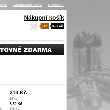
trace
Zapomenuté heslo
Přihlášení
Nákupní košík
0
ks
0,00 Kč
213 Kč
25 ks
8,52 Kč
PH:
176 Kč