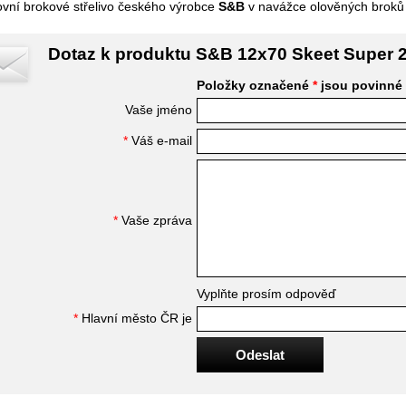
ovní brokové střelivo českého výrobce
S&B
v navážce olověných broků 
Dotaz k produktu S&B 12x70 Skeet Super 
Položky označené
*
jsou povinné
Vaše jméno
*
Váš e-mail
*
Vaše zpráva
Vyplňte prosím odpověď
*
Hlavní město ČR je