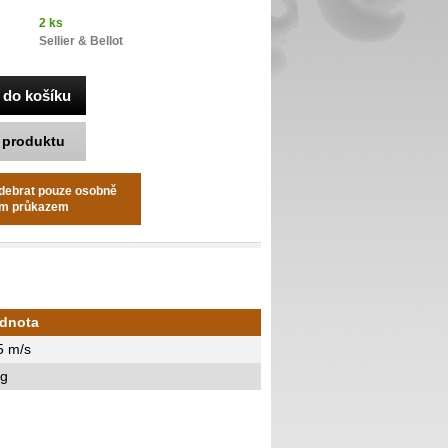
2 ks
Sellier & Bellot
k produktu
odebrat pouze osobně
ním průkazem
dnota
5 m/s
 g