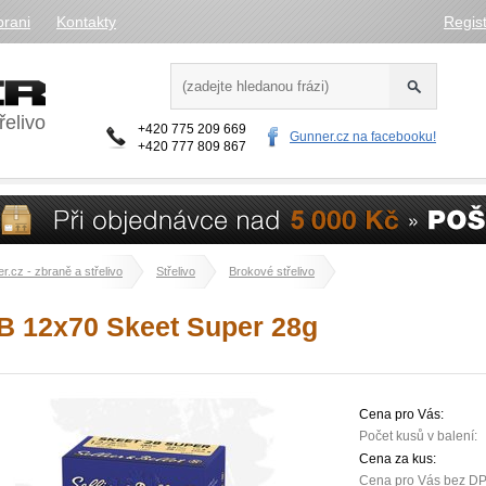
brani
Kontakty
Regis
řelivo
+420 775 209 669
Gunner.cz na facebooku!
+420 777 809 867
r.cz - zbraně a střelivo
Střelivo
Brokové střelivo
B 12x70 Skeet Super 28g
Cena pro Vás:
Počet kusů v balení:
Cena za kus:
Cena pro Vás bez D