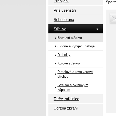
Přebíjení
Sport
Příslušenství
Sebeobrana
Střelivo
Brokové střelivo
Cvičné a vybíjecí náboje
Diabolky
Kulové střelivo
Pistolové a revolverové
střelivo
Střelivo s okrajovým
zápalem
Terče, střelnice
Údržba zbraní