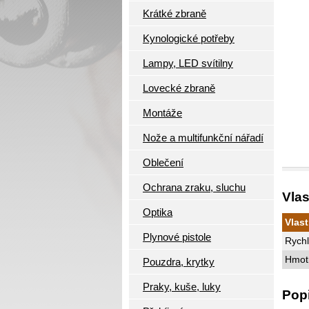
Krátké zbraně
Kynologické potřeby
Lampy, LED svítilny
Lovecké zbraně
Montáže
Nože a multifunkční nářadí
Oblečení
Ochrana zraku, sluchu
Vla
Optika
Vlas
Plynové pistole
Rychl
Hmotn
Pouzdra, krytky
Praky, kuše, luky
Pop