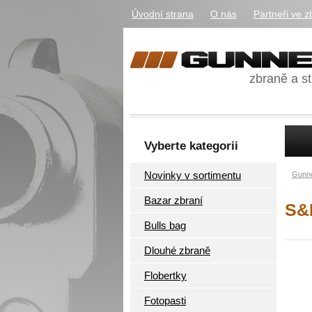
Úvodní strana
O nás
Partneři ve z
zbraně a st
Vyberte kategorii
Novinky v sortimentu
Gunne
Bazar zbraní
S&
Bulls bag
Dlouhé zbraně
Flobertky
Fotopasti