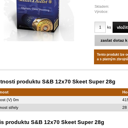
Skladem:
Výrobce:
ks
zaslat dotaz 
Tento produkt lze 
a s platným zbroj
stnosti produktu S&B 12x70 Skeet Super 28g
tnost
Ho
ost (V) 0m
41
ost střely
28
is produktu S&B 12x70 Skeet Super 28g