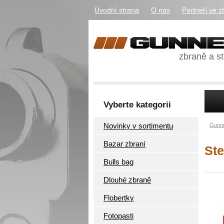
Úvodní strana
O nás
Partneři ve z
zbraně a st
Vyberte kategorii
Novinky v sortimentu
Gunne
Bazar zbraní
Ste
Bulls bag
Dlouhé zbraně
Flobertky
Fotopasti