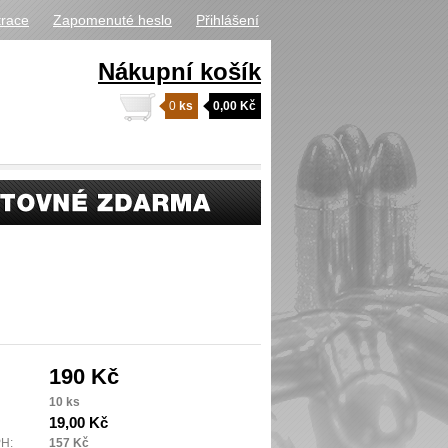
trace
Zapomenuté heslo
Přihlášení
Nákupní košík
0
ks
0,00 Kč
190 Kč
10 ks
19,00 Kč
PH:
157 Kč