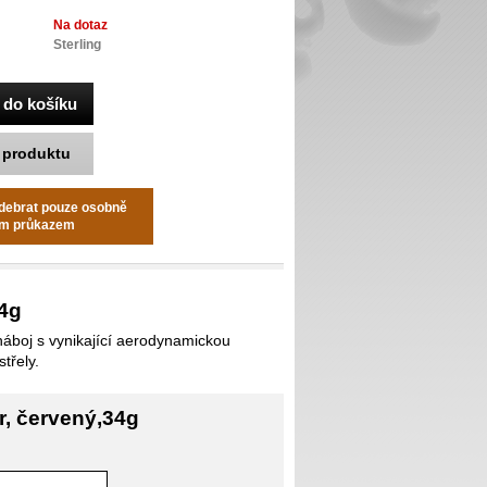
Na dotaz
Sterling
k produktu
odebrat pouze osobně
ním průkazem
34g
náboj s vynikající aerodynamickou
třely.
r, červený,34g