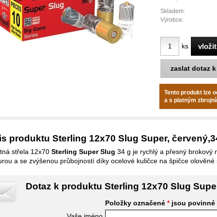
Skladem:
Výrobce:
ks
zaslat dotaz 
Tento produkt lze 
a s platným zbroj
s produktu Sterling 12x70 Slug Super, červený,
tná střela 12x70
Sterling Super Slug
34 g je rychlý a přesný brokový 
urou a se zvýšenou průbojností díky ocelové kuličce na špičce olověné s
Dotaz k produktu Sterling 12x70 Slug Supe
Položky označené
*
jsou povinné
Vaše jméno