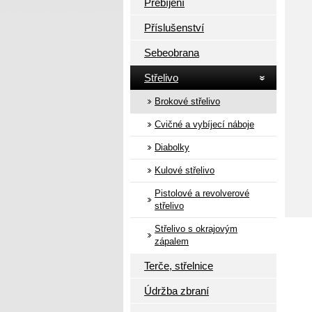
Přebíjení
Příslušenství
Sebeobrana
Střelivo
Brokové střelivo
Cvičné a vybíjecí náboje
Diabolky
Kulové střelivo
Pistolové a revolverové
střelivo
Střelivo s okrajovým
zápalem
Terče, střelnice
Údržba zbraní