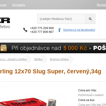
brani
Kontakty
Regis
řelivo
+420 775 209 669
Gunner.cz na facebooku!
+420 777 809 867
r.cz - zbraně a střelivo
Střelivo
Brokové střelivo
rling 12x70 Slug Super, červený,34g
Cena pro Vás:
Počet kusů v balení:
Cena za kus:
Cena pro Vás bez D