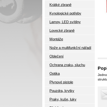
Krátké zbraně
Kynologické potřeby
Lampy, LED svítilny
Lovecké zbraně
Montáže
Nože a multifunkční nářadí
Oblečení
Ochrana zraku, sluchu
Popi
Optika
Jedno
strukt
Plynové pistole
Pouzdra, krytky
Praky, kuše, luky